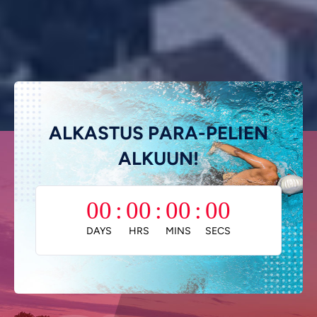
Vietnamese
Urdu
Thai
Telugu
Tamil
ALKASTUS PARA-PELIEN
Swahili
ALKUUN!
Spanish
Russian
00
:
00
:
00
:
00
Romanian
DAYS
HRS
MINS
SECS
Portuguese
Persian
Pashto
Panjabi