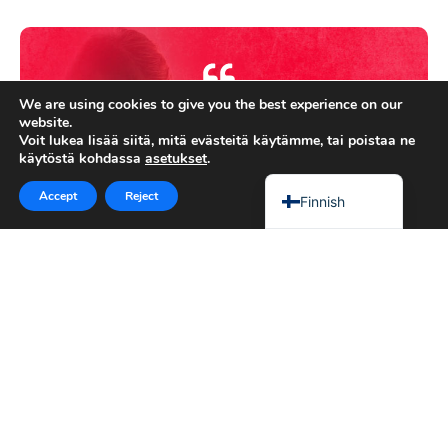
Dutch
Chinese
Bengali
Arabic
We are using cookies to give you the best experience on our
Sillä maa on täynnä HERRAN
website.
Afrikaans
kirkkauden tuntemusta, niinkuin vedet
Voit lukea lisää siitä, mitä evästeitä käytämme, tai poistaa ne
käytöstä kohdassa
asetukset
.
peittävät meren.
English
Accept
Reject
Finnish
Hab 2:14
Rukoile kansakunnan, kirkon, ihmisten, pelien -
minkä ja kenen tahansa puolesta, joka on
sydämelläsi!
Tai jos haluat, meillä on joitain
ehdotti rukouksia
joita voit käyttää.
Julkaisemme päivittäin rukousohjeita muutamaa