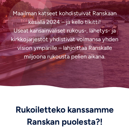
Nepali
Maailman katseet kohdistuivat Ranskaan
Marathi
kesällä 2024 – ja kello tikitti!
Malay
Useat kansainväliset rukous-, lähetys- ja
Korean
kirkkojärjestöt yhdistivät voimansa yhden
Khmer
vision ympärille – lahjoittaa Ranskalle
Kannada
miljoona rukousta pelien aikana.
Japanese
Italian
Indonesian
Hindi
Gujarati
Rukoiletteko kanssamme
German
Ranskan puolesta?!
French