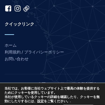
Kannada
Italian
Indonesian
クイックリンク
Hindi
Gujarati
German
ホーム
French
利用規約 / プライバシーポリシー
Finnish
お問い合わせ
Dutch
Chinese
Bengali
Love Franceは、米国の501（C）（3）非営利団体
Arabic
当社では、お客様に当社ウェブサイト上で最高の体験を提供する
International Prayer Connect（EIN: 85-3845307）の
ためにクッキーを使用しています。
プロジェクトです。
Afrikaans
当社が使用しているクッキーの詳細を確認したり、クッキーを無
効にしたりするには、
設定
をご覧ください。.
© 2026. 無断転載を禁じます。サイト作成：
IPCメデ
English