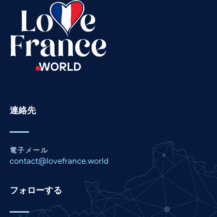
Swahili
Spanish
Russian
Romanian
Portuguese
Persian
連絡先
Pashto
Panjabi
Nepali
電子メール
Marathi
contact@lovefrance.world
Malay
フォローする
Korean
Khmer