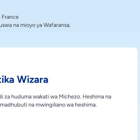
 France
swa na mioyo ya Wafaransa.
ika Wizara
udi za huduma wakati wa Michezo. Heshima na
madhubuti na mwingiliano wa heshima.