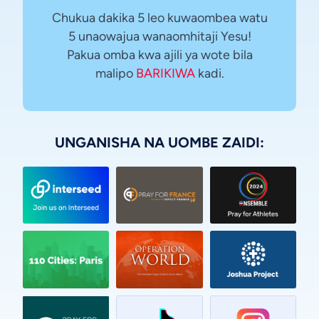
Chukua dakika 5 leo kuwaombea watu
5 unaowajua wanaomhitaji Yesu!
Pakua omba kwa ajili ya wote bila
malipo
BARIKIWA
kadi.
UNGANISHA NA UOMBE ZAIDI:
Vietnamese
Urdu
Thai
Telugu