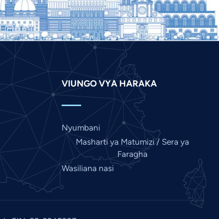
Japanese
Italian
Indonesian
Hindi
Gujarati
VIUNGO VYA HARAKA
German
French
Nyumbani
Finnish
Masharti ya Matumizi / Sera ya
Dutch
Faragha
Chinese
Wasiliana nasi
Bengali
Arabic
Afrikaans