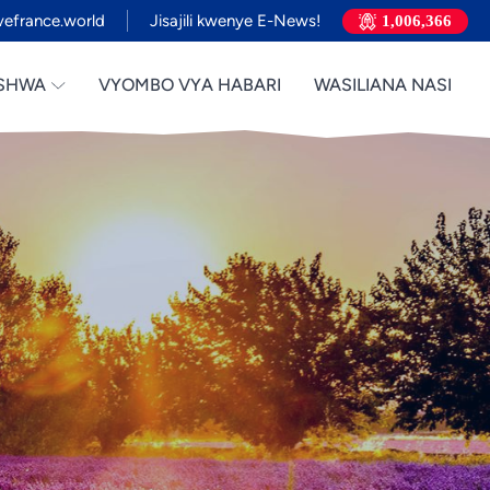
efrance.world
Jisajili kwenye E-News!
1,006,366
ISHWA
VYOMBO VYA HABARI
WASILIANA NASI