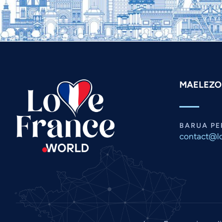
MAELEZO
BARUA PE
contact@lo