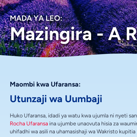
MADA YA LEO:
Mazingira - A 
Maombi kwa Ufaransa:
Utunzaji wa Uumbaji
Huko Ufaransa, idadi ya watu kwa ujumla ni nyeti sana
Rocha Ufaransa
ina ujumbe unaovuta hisia za waumin
uhifadhi wa asili na uhamasishaji wa Wakristo kupiti