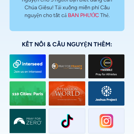
Chúa Giêsu! Tải xuống miễn phí Cầu
nguyện cho tất cả
BAN PHƯỚC
Thẻ.
KẾT NỐI & CẦU NGUYỆN THÊM:
Urdu
Thai
Telugu
Tamil
Swahili
Spanish