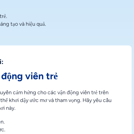
trẻ.
áng tạo và hiệu quả.
i:
động viên trẻ
ruyền cảm hứng cho các vận động viên trẻ trên
 thể khơi dậy ước mơ và tham vọng. Hãy yêu cầu
ơi này.
n.
ực.