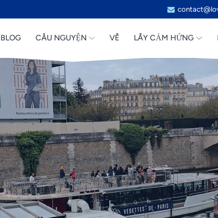
contact@lov
BLOG
CẦU NGUYỆN
VỀ
LẤY CẢM HỨNG