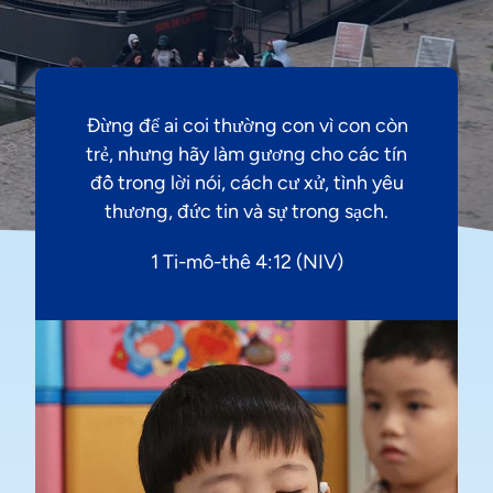
Đừng để ai coi thường con vì con còn
trẻ, nhưng hãy làm gương cho các tín
đồ trong lời nói, cách cư xử, tình yêu
thương, đức tin và sự trong sạch.
1 Ti-mô-thê 4:12 (NIV)