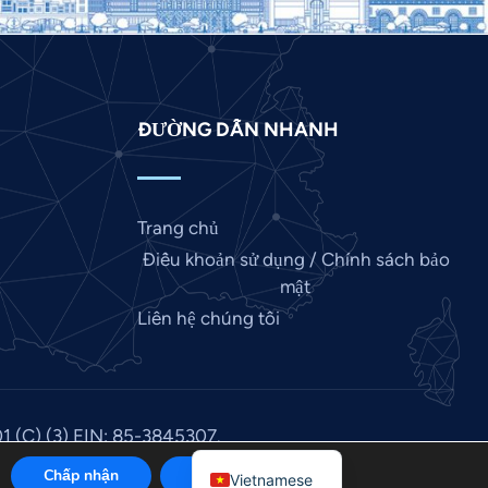
Italian
Indonesian
Hindi
Gujarati
ĐƯỜNG DẪN NHANH
German
French
Trang chủ
Finnish
Điều khoản sử dụng / Chính sách bảo
Dutch
mật
Chinese
Liên hệ chúng tôi
Bengali
Arabic
Afrikaans
01 (C) (3) EIN: 85-3845307.
English
C
.
Chấp nhận
Từ chối
Vietnamese