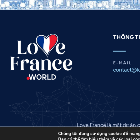
THÔNG TI
E-MAIL
contact@lo
Love France là một dự án c
Chúng tôi đang sử dụng cookie để mang 
Bạn có thể tìm hiểu thêm về các loại co