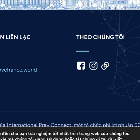
N LIÊN LẠC
THEO CHÚNG TÔI
vefrance.world
ủa International Pray Connect, một tổ chức phi lợi nhuận 5
© 2026. Bảo lưu mọi quyền. Trang web bởi
Truyền thông IP
đến cho bạn trải nghiệm tốt nhất trên trang web của chúng tôi.
okie mà chúng tôi đang sử dụng hoặc tắt chúng đi tại
cài đặt
.