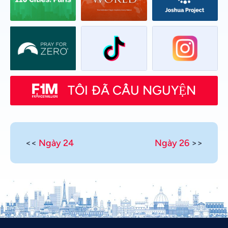
TÔI ĐÃ CẦU NGUYỆN
<<
Ngày 24
Ngày 26
>>
Urdu
Thai
Telugu
Tamil