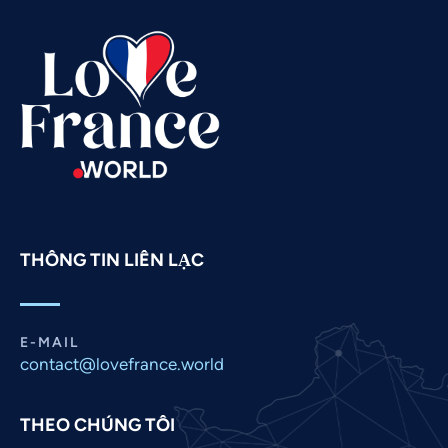
Swahili
Spanish
Russian
Romanian
Portuguese
Persian
Pashto
THÔNG TIN LIÊN LẠC
Panjabi
Nepali
Marathi
E-MAIL
Malay
contact@lovefrance.world
Korean
THEO CHÚNG TÔI
Khmer