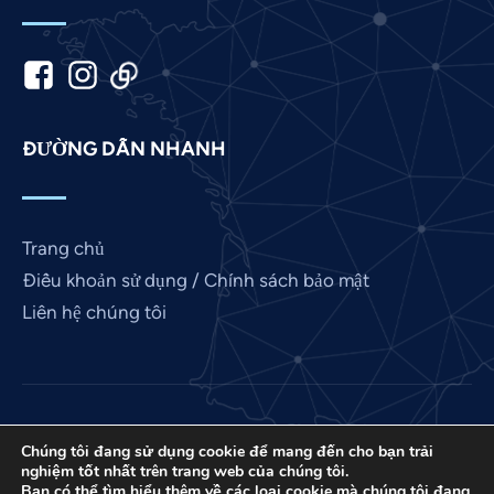
Kannada
Japanese
Italian
Indonesian
ĐƯỜNG DẪN NHANH
Hindi
Gujarati
German
Trang chủ
French
Điều khoản sử dụng / Chính sách bảo mật
Finnish
Liên hệ chúng tôi
Dutch
Chinese
Bengali
Love France là một dự án của International Pray
Arabic
Chúng tôi đang sử dụng cookie để mang đến cho bạn trải
Connect, một tổ chức phi lợi nhuận 501 (C) (3) EIN:
nghiệm tốt nhất trên trang web của chúng tôi.
85-3845307.
Afrikaans
Bạn có thể tìm hiểu thêm về các loại cookie mà chúng tôi đang