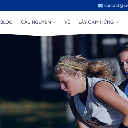
contact@lov
BLOG
CẦU NGUYỆN
VỀ
LẤY CẢM HỨNG