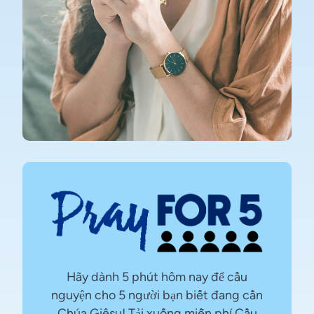
Hãy dành 5 phút hôm nay để cầu
nguyện cho 5 người bạn biết đang cần
Chúa Giêsu! Tải xuống miễn phí Cầu