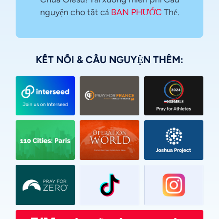
nguyện cho tất cả
BAN PHƯỚC
Thẻ.
KẾT NỐI & CẦU NGUYỆN THÊM:
Urdu
Thai
Telugu
Tamil
Swahili
Spanish