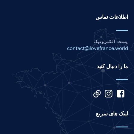
Pashto
Panjabi
اطلاعات تماس
Nepali
Marathi
Malay
پست الکترونیک
contact@lovefrance.world
Korean
Khmer
ما را دنبال کنید
Kannada
Japanese
Italian
Indonesian
Hindi
لینک های سریع
Gujarati
German