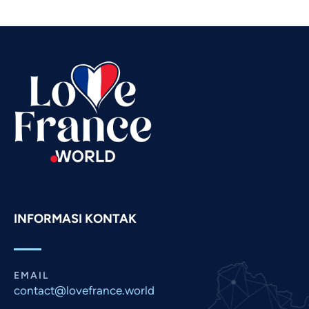
Thai
Telugu
Tamil
Swahili
Spanish
Russian
Romanian
Portuguese
Persian
INFORMASI KONTAK
Pashto
Panjabi
Nepali
EMAIL
Marathi
contact@lovefrance.world