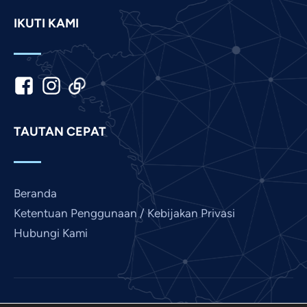
Malay
IKUTI KAMI
Korean
Khmer
Kannada
Japanese
Italian
TAUTAN CEPAT
Hindi
Gujarati
German
Beranda
French
Ketentuan Penggunaan / Kebijakan Privasi
Finnish
Hubungi Kami
Dutch
Chinese
Bengali