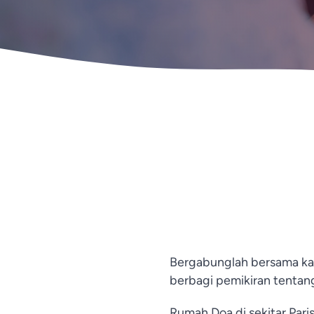
Bergabunglah bersama kam
berbagi pemikiran tentan
Rumah Doa di sekitar Par