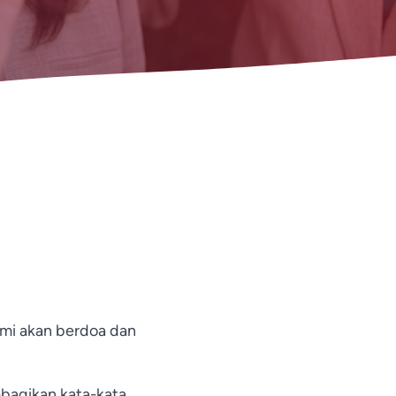
Vietnamese
Urdu
Thai
Telugu
Tamil
Swahili
Spanish
Russian
Romanian
Portuguese
Persian
ami akan berdoa dan
Pashto
Panjabi
bagikan kata-kata