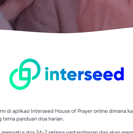
i di aplikasi Interseed House of Prayer online dimana k
g tema panduan doa harian.
is mengatur doa 24-7 selama pertandingan dan akan mem