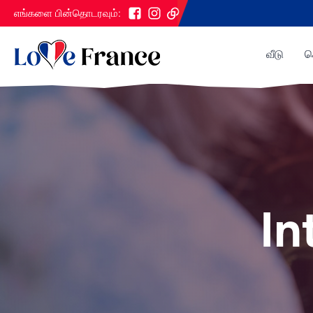
எங்களை பின்தொடரவும்:
வீடு
ச
In