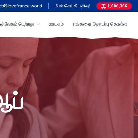
ct@lovefrance.world
மின் செய்தி பதிவு!
1,006,366
உத்வேகம் பெற்றது
ஊடகம்
எங்களை தொடர்பு கொள்ள
ஆப்