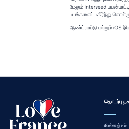
மேலும் Interseed பயன்பாட்ட
படங்களைப் பகிர்ந்து கொள்ள
ஆண்ட்ராய்டு மற்றும் iOS இ
தொடர்பு த
மின்னஞ்சல்