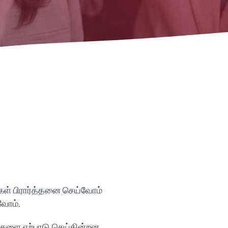
Vietnamese
Urdu
Thai
Telugu
Swahili
Spanish
Russian
Romanian
Portuguese
Persian
்கள் பிரார்த்தனை செய்வோம்
Pashto
வோம்.
Panjabi
னைகளை ஏற்பாடு செய்கின்றன,