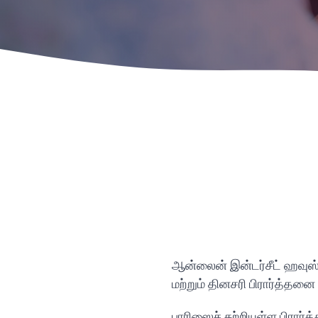
ஆன்லைன் இன்டர்சீட் ஹவுஸ் 
மற்றும் தினசரி பிரார்த்தன
பாரிஸைச் சுற்றியுள்ள பிர