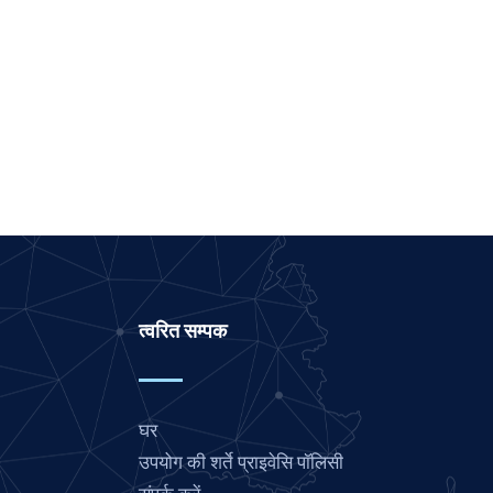
Marathi
Malay
Korean
Khmer
Kannada
Japanese
Italian
Indonesian
Gujarati
त्वरित सम्पक
German
French
Finnish
घर
Dutch
उपयोग की शर्ते प्राइवेसि पॉलिसी
Chinese