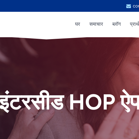
co
घर
समाचार
ब्लॉग
प्रार
इंटरसीड HOP ऐ