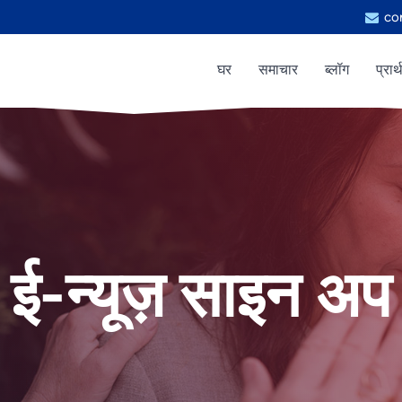
co
घर
समाचार
ब्लॉग
प्रार
ई-न्यूज़ साइन अप