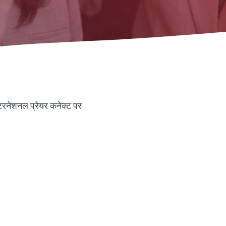
Urdu
Thai
Telugu
Tamil
Swahili
Spanish
Russian
टरनेशनल प्रेयर कनेक्ट पर
Romanian
Portuguese
Persian
Pashto
Panjabi
Nepali
Marathi