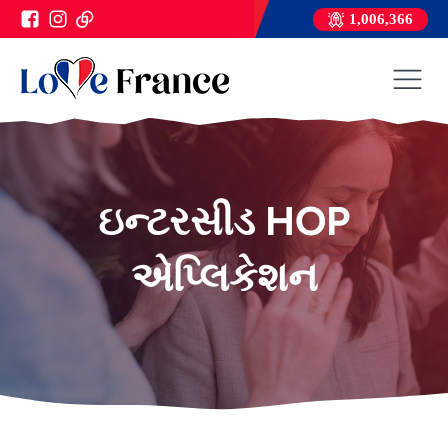
1,006,366
ઇન્ટરસીડ HOP
એપ્લિકેશન