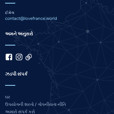
Marathi
ઈમેલ
Malay
contact@lovefrance.world
Korean
Khmer
અમને અનુસરો
Kannada
Japanese
Italian
Indonesian
Hindi
ઝડપી સંપર્ક
German
French
ઘર
Finnish
ઉપયોગની શરતો / ગોપનીયતા નીતિ
Dutch
અમારો સંપર્ક કરો
Chinese