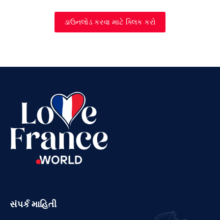
Vietnamese
Urdu
ડાઉનલોડ કરવા માટે ક્લિક કરો
Thai
Telugu
Tamil
Swahili
Spanish
Russian
Romanian
Portuguese
Persian
Pashto
Panjabi
સંપર્ક માહિતી
Nepali