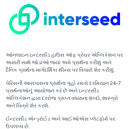
ઑનલાઇન ઇન્ટરસીડ હાઉસ ઑફ પ્રેયર એપ્લિકેશન પર
અમારી સાથે જોડાઓ જ્યાં અમે પ્રાર્થના કરીશું અને
દૈનિક પ્રાર્થના માર્ગદર્શિકા થીમ્સ પર વિચારો શેર કરીશું.
પેરિસની આસપાસના પ્રાર્થના ગૃહો રમતો દરમિયાન 24-7
પ્રાર્થનાઓનું આયોજન કરે છે અને ઇન્ટરસીડ
એપ્લિકેશન દ્વારા દરરોજ પ્રાપ્ત વધારાના શબ્દો, શાસ્ત્રો
અને ચિત્રો શેર કરશે.
ઈન્ટરસીડ એન્ડ્રોઈડ અને આઈઓએસ પ્લેટફોર્મ પર
ઉપલબ્ધ છે.