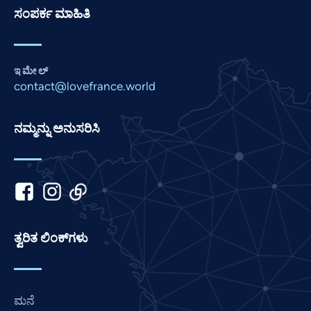
ಸಂಪರ್ಕ ಮಾಹಿತಿ
Pashto
Panjabi
Nepali
ಇಮೇಲ್
Marathi
contact@lovefrance.world
Malay
ನಮ್ಮನ್ನು ಅನುಸರಿಸಿ
Korean
Khmer
Japanese
Italian
Indonesian
ತ್ವರಿತ ಲಿಂಕ್‌ಗಳು
Hindi
Gujarati
German
ಮನೆ