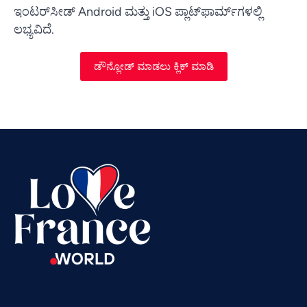
ಇಂಟರ್‌ಸೀಡ್ Android ಮತ್ತು iOS ಪ್ಲಾಟ್‌ಫಾರ್ಮ್‌ಗಳಲ್ಲಿ
ಲಭ್ಯವಿದೆ.
ಡೌನ್ಲೋಡ್ ಮಾಡಲು ಕ್ಲಿಕ್ ಮಾಡಿ
Vietnamese
Urdu
Thai
Telugu
Tamil
Swahili
Spanish
Russian
Romanian
Portuguese
Persian