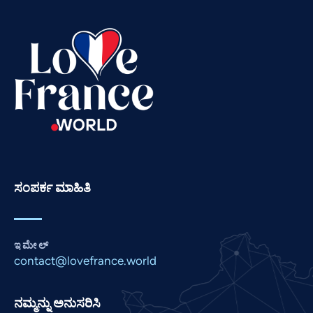
Telugu
Tamil
Swahili
Spanish
Russian
Romanian
Portuguese
Persian
ಸಂಪರ್ಕ ಮಾಹಿತಿ
Pashto
Panjabi
Nepali
ಇಮೇಲ್
Marathi
contact@lovefrance.world
Malay
ನಮ್ಮನ್ನು ಅನುಸರಿಸಿ
Korean