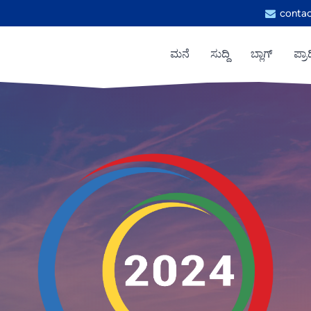
contac
ಮನೆ
ಸುದ್ದಿ
ಬ್ಲಾಗ್
ಪ್ರಾ