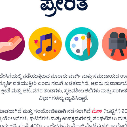
ಪ್ರೇರಿತ
ತ ಈ ಬೇಸಿಗೆಯಲ್ಲಿ ನಡೆಯುತ್ತಿರುವ ನೂರಾರು ಚರ್ಚ್ ಮತ್ತು ಸಮುದಾಯದ ಉ
ಸ್ಫೂರ್ತಿ ಪಡೆಯುತ್ತೀರಿ ಎಂದು ನಮಗೆ ಖಚಿತವಾಗಿದೆ. ಅವರು ಸುವಾರ್ತಾಬೋಧ
 ಕ್ರೀಡೆ ಮತ್ತು ಆಟ, ನಗರ ತಂಡಗಳು, ಸೃಜನಶೀಲ ಕಲೆಗಳು ಮತ್ತು ಸಂಗೀ
ವಿಭಾಗಗಳನ್ನು ವ್ಯಾಪಿಸಿದ್ದಾರೆ.
ಿ ಮಾಡಲಾಗಿದೆ ಮತ್ತು ಸಂಯೋಜಿತವಾಗಿ ನಡೆಸಲಾಗಿದೆ
ಮೇಳ
('ಒಟ್ಟಿಗೆ') 20
್ಲಿ ಯೋಜನೆಗಳು, ಘಟನೆಗಳು ಮತ್ತು ಉಪಕ್ರಮಗಳನ್ನು ಸಂಘಟಿಸಲು ಮತ್
 ಛತ್ರಿ ಸಂಸ್ಥೆ. 400+ ಪ್ರಾಜೆಕ್ಟ್‌ಗಳನ್ನು ಫ್ರೆಂಚ್ ಪ್ರೊಟೆಸ್ಟಂಟ್, ಕ್ಯಾಥೊ