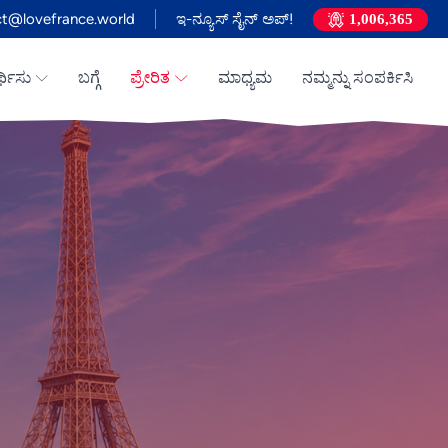
t@lovefrance.world
ಇ-ನ್ಯೂಸ್ ಸೈನ್ ಅಪ್!
1,006,365
ರ್ಥಿಸು
ಬಗ್ಗೆ
ಪ್ರೇರಿತ
ಮಾಧ್ಯಮ
ನಮ್ಮನ್ನು ಸಂಪರ್ಕಿಸಿ