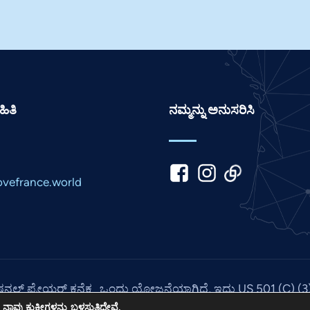
ಿತಿ
ನಮ್ಮನ್ನು ಅನುಸರಿಸಿ
vefrance.world
ಯಾಷನಲ್ ಪ್ರೇಯರ್ ಕನೆಕ್ಟ್ನ ಒಂದು ಯೋಜನೆಯಾಗಿದೆ, ಇದು US 501 (C) 
 2026. ಎಲ್ಲಾ ಹಕ್ಕುಗಳನ್ನು ಕಾಯ್ದಿರಿಸಲಾಗಿದೆ. ಸೈಟ್ ನಿಂದ
ಐಪಿಸಿ ಮಾಧ್ಯ
ಾವು ಕುಕೀಗಳನ್ನು ಬಳಸುತ್ತಿದ್ದೇವೆ.