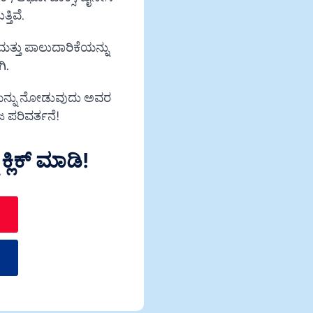
Swahili
ತಿವೆ.
Spanish
್ತು ಪಾಲುದಾರಿಕೆಯನ್ನು
Russian
ಿ.
Romanian
ಯನ್ನು ನೋಡುವುದು ಅವರ
Portuguese
 ಪರಿವರ್ತನೆ!
Persian
Pashto
್ಲಿಕ್ ಮಾಡಿ!
Panjabi
Nepali
Marathi
Malay
Korean
Khmer
Japanese