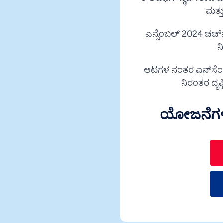
ಮತ್ತ
ಎನ್ಸೆಂಬಲ್ 2024 ಚರ್
ನ
ಆಟಗಳ ನಂತರ ಎನ್‌ಸೆಂ
ನಿರಂತರ ದೃಷ
ಯೋಜನೆಗಳನ್ನ