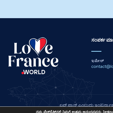
ಸಂಪರ್ಕ ಮಾಹ
ಇಮೇಲ್
contact@lo
ಲವ್ ಫ್ರಾನ್ಸ್ ಎಂಬುದು ಇಂಟರ್ನ್
©
ನಮ್ಮ ವೆಬ್‌ಸೈಟ್‌ನಲ್ಲಿ ನಿಮಗೆ ಉತ್ತಮ ಅನುಭವವನ್ನು ನೀಡಲು ನ