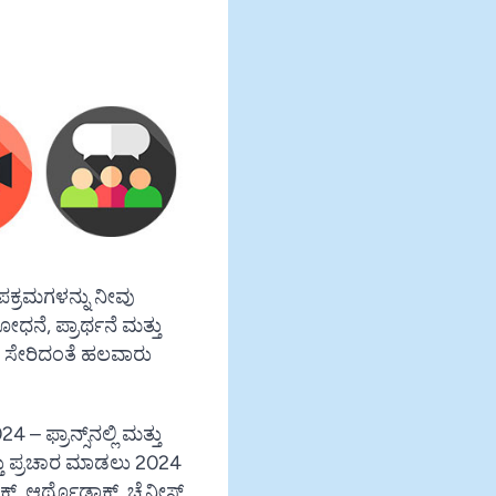
ಪಕ್ರಮಗಳನ್ನು ನೀವು
ನೆ, ಪ್ರಾರ್ಥನೆ ಮತ್ತು
Vietnamese
ತ ಸೇರಿದಂತೆ ಹಲವಾರು
Urdu
Thai
24 – ಫ್ರಾನ್ಸ್‌ನಲ್ಲಿ ಮತ್ತು
Telugu
ತು ಪ್ರಚಾರ ಮಾಡಲು 2024
Tamil
ಲಿಕ್, ಆರ್ಥೊಡಾಕ್ಸ್, ಚೈನೀಸ್