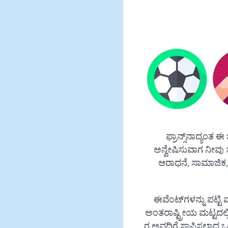
ಫ್ರಾನ್ಸ್‌ನಾದ್ಯಂ
ಅನ್ವೇಷಿಸುವಾಗ ನೀವು 
ಆರಾಧನೆ, ಸಾಮಾಜಿಕ,
ಈವೆಂಟ್‌ಗಳನ್ನು ಪಟ್ಟ
ಅಂತರಾಷ್ಟ್ರೀಯ ಮಟ್ಟದಲ
ರ ಅವಧಿಗೆ ಸ್ಥಾಪಿಸಲಾದ ಒಂದು