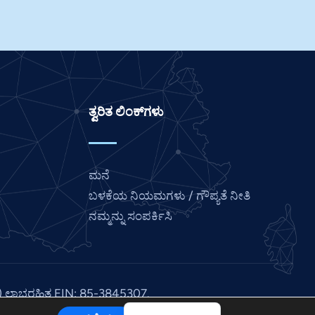
Italian
Indonesian
Hindi
Gujarati
ತ್ವರಿತ ಲಿಂಕ್‌ಗಳು
German
French
Finnish
ಮನೆ
Dutch
ಬಳಕೆಯ ನಿಯಮಗಳು / ಗೌಪ್ಯತೆ ನೀತಿ
Chinese
ನಮ್ಮನ್ನು ಸಂಪರ್ಕಿಸಿ
Bengali
Arabic
Afrikaans
(3) ಲಾಭರಹಿತ EIN: 85-3845307.
English
ಮ
.