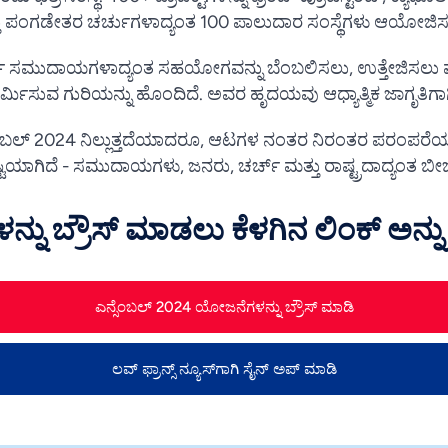
ು ಪಂಗಡೇತರ ಚರ್ಚುಗಳಾದ್ಯಂತ 100 ಪಾಲುದಾರ ಸಂಸ್ಥೆಗಳು ಆಯೋಜಿಸುತ್
ಚ್ ಸಮುದಾಯಗಳಾದ್ಯಂತ ಸಹಯೋಗವನ್ನು ಬೆಂಬಲಿಸಲು, ಉತ್ತೇಜಿಸಲು ಮತ
ಿರ್ಮಿಸುವ ಗುರಿಯನ್ನು ಹೊಂದಿದೆ. ಅವರ ಹೃದಯವು ಆಧ್ಯಾತ್ಮಿಕ ಜಾಗೃತಿಗಾಗ
ಬಲ್ 2024 ನಿಲ್ಲುತ್ತದೆಯಾದರೂ, ಆಟಗಳ ನಂತರ ನಿರಂತರ ಪರಂಪರೆ
್ಟಿಯಾಗಿದೆ - ಸಮುದಾಯಗಳು, ಜನರು, ಚರ್ಚ್ ಮತ್ತು ರಾಷ್ಟ್ರದಾದ್ಯಂತ ಬೀಜ
ು ಬ್ರೌಸ್ ಮಾಡಲು ಕೆಳಗಿನ ಲಿಂಕ್ ಅನ್ನು ಕ
ಎನ್ಸೆಂಬಲ್ 2024 ಯೋಜನೆಗಳನ್ನು ಬ್ರೌಸ್ ಮಾಡಿ
ಲವ್ ಫ್ರಾನ್ಸ್ ನ್ಯೂಸ್‌ಗಾಗಿ ಸೈನ್ ಅಪ್ ಮಾಡಿ