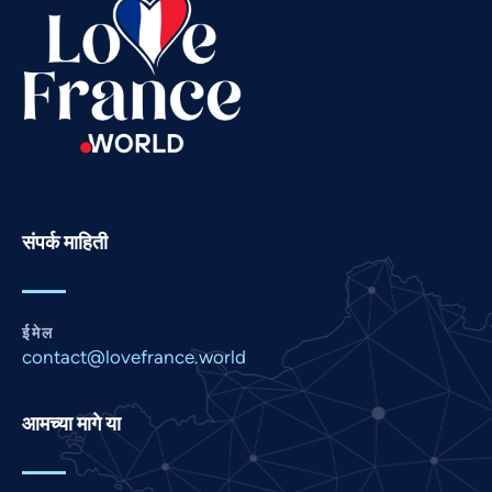
Spanish
Russian
Romanian
Portuguese
Persian
Pashto
Panjabi
संपर्क माहिती
Nepali
Malay
ईमेल
Korean
contact@lovefrance.world
Khmer
Kannada
आमच्या मागे या
Japanese
Italian