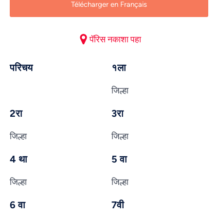
Télécharger en Français
पॅरिस नकाशा पहा
परिचय
१ला
जिल्हा
2रा
3रा
जिल्हा
जिल्हा
4 था
5 वा
जिल्हा
जिल्हा
6 वा
7वी