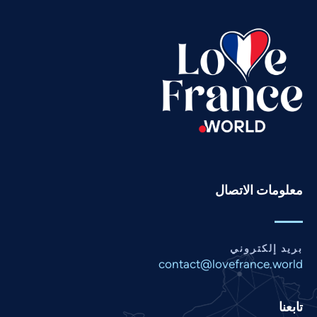
Telugu
Tamil
Swahili
Spanish
Russian
Romanian
Portuguese
Persian
معلومات الاتصال
Pashto
Panjabi
بريد إلكتروني
Nepali
contact@lovefrance.world
Marathi
Malay
تابعنا