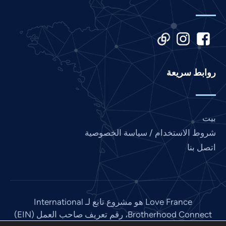
Korean
Khmer
Kannada
Japanese
روابط سريعة
Italian
Indonesian
Hindi
بيت
Gujarati
شروط الاستخدام / سياسة الخصوصية
German
اتصل بنا
French
Finnish
Dutch
Love France هو مشروع تابع لـ International
Chinese
Brotherhood Connect، رقم تعريف صاحب العمل (EIN)
Bengali