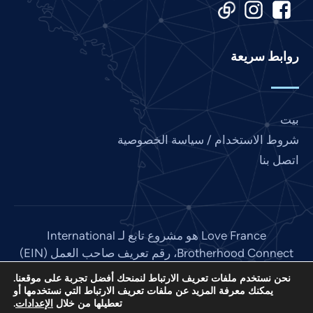
Kannada
Japanese
روابط سريعة
Italian
Indonesian
Hindi
بيت
Gujarati
شروط الاستخدام / سياسة الخصوصية
German
اتصل بنا
French
Finnish
Dutch
Love France هو مشروع تابع لـ International
Chinese
Brotherhood Connect، رقم تعريف صاحب العمل (EIN)
Bengali
غير الربحي رقم 501 (C) (3) في الولايات المتحدة: 85-
نحن نستخدم ملفات تعريف الارتباط لنمنحك أفضل تجربة على موقعنا.
3845307.
Afrikaans
يمكنك معرفة المزيد عن ملفات تعريف الارتباط التي نستخدمها أو
تعطيلها من خلال
الإعدادات
.
© 2026. جميع الحقوق محفوظة. الموقع بواسطة
وسائل
English