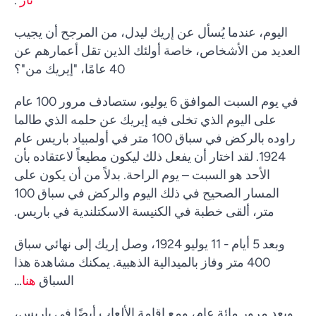
اليوم، عندما يُسأل عن إريك ليدل، من المرجح أن يجيب
العديد من الأشخاص، خاصة أولئك الذين تقل أعمارهم عن
40 عامًا، "إيريك من"؟
في يوم السبت الموافق 6 يوليو، ستصادف مرور 100 عام
على اليوم الذي تخلى فيه إيريك عن حلمه الذي طالما
راوده بالركض في سباق 100 متر في أولمبياد باريس عام
1924. لقد اختار أن يفعل ذلك ليكون مطيعاً لاعتقاده بأن
الأحد هو السبت – يوم الراحة. بدلاً من أن يكون على
المسار الصحيح في ذلك اليوم والركض في سباق 100
متر، ألقى خطبة في الكنيسة الاسكتلندية في باريس.
وبعد 5 أيام - 11 يوليو 1924، وصل إريك إلى نهائي سباق
400 متر وفاز بالميدالية الذهبية. يمكنك مشاهدة هذا
السباق
هنا
…
وبعد مرور مائة عام، ومع إقامة الألعاب أيضًا في باريس،