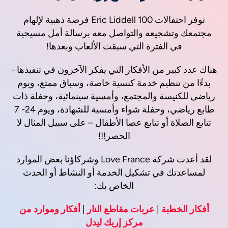
توفر احتفالات Eric Liddell 100 فرصة ذهبية لإلهام
مجتمعك وتشجيعه والتواصل معه برسالة أمل مسيحية
في الفترة التي سبقت الألعاب وبعدها!
هناك عدد كبير من الأفكار التي يفكر الآخرون في تنفيذها -
بدءًا من تنظيم خدمة كنسية خاصة، وسباق ممتع، ويوم
رياضي للكنيسة والمجتمع، وأمسية سينمائية، وحفلة ذات
طابع رياضي، وحفلة شواء وأمسية للشهادة، ويوم 24- 7
تتابع الصلاة أو تتابع عصا الأطفال – على سبيل المثال لا
الحصر!!!
لقد أعدت شركة Love France وشركاؤنا بعض الموارد
لمساعدتك في تشكيل الخدمة أو النشاط أو الحدث
الخاص بك:
أفكار الخطبة
|
عربات مقاطع النار
|
أفكار وموارد من
مركز إريك ليدل