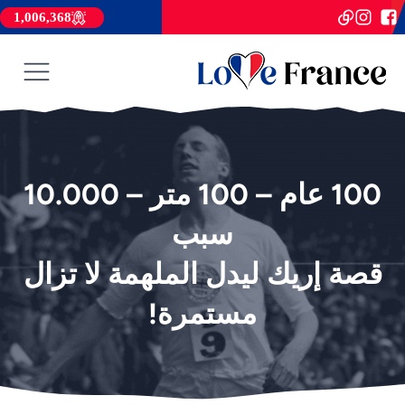
1,006,368
100 عام – 100 متر – 10.000
سبب
قصة إريك ليدل الملهمة لا تزال
مستمرة!