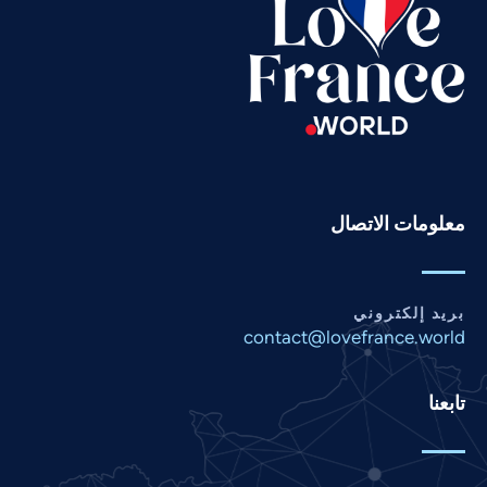
Tamil
Swahili
Spanish
Russian
Romanian
Portuguese
Persian
معلومات الاتصال
Pashto
Panjabi
بريد إلكتروني
Nepali
contact@lovefrance.world
Marathi
Malay
تابعنا
Korean
Khmer