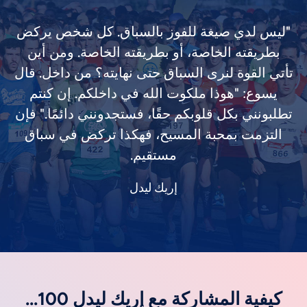
"ليس لدي صيغة للفوز بالسباق. كل شخص يركض
بطريقته الخاصة، أو بطريقته الخاصة. ومن أين
تأتي القوة لنرى السباق حتى نهايته؟ من داخل. قال
يسوع: "هوذا ملكوت الله في داخلكم. إن كنتم
تطلبونني بكل قلوبكم حقًا، فستجدونني دائمًا." فإن
التزمت بمحبة المسيح، فهكذا تركض في سباق
مستقيم.
إريك ليدل
كيفية المشاركة مع إريك ليدل 100...