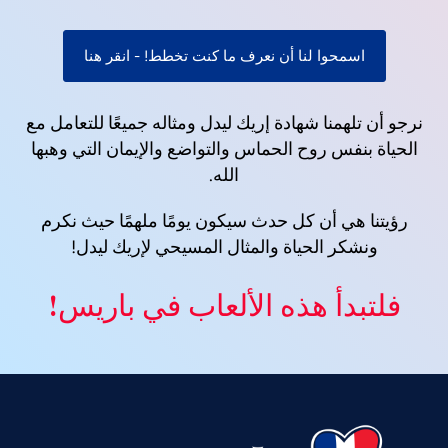
اسمحوا لنا أن نعرف ما كنت تخطط! - انقر هنا
نرجو أن تلهمنا شهادة إريك ليدل ومثاله جميعًا للتعامل مع
الحياة بنفس روح الحماس والتواضع والإيمان التي وهبها
الله.
رؤيتنا هي أن كل حدث سيكون يومًا ملهمًا حيث نكرم
ونشكر الحياة والمثال المسيحي لإريك ليدل!
فلتبدأ هذه الألعاب في باريس!
Vietnamese
Urdu
Thai
Telugu