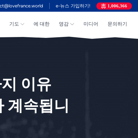
ct@lovefrance.world
e-뉴스 가입하기!
1,006,366
기도
에 대한
영감
미디어
문의하기
0가지 이유
가 계속됩니