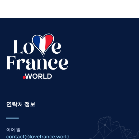
Thai
Telugu
Tamil
Swahili
Spanish
Russian
Romanian
Portuguese
Persian
Pashto
연락처 정보
Panjabi
Nepali
Marathi
이메일
contact@lovefrance.world
Malay