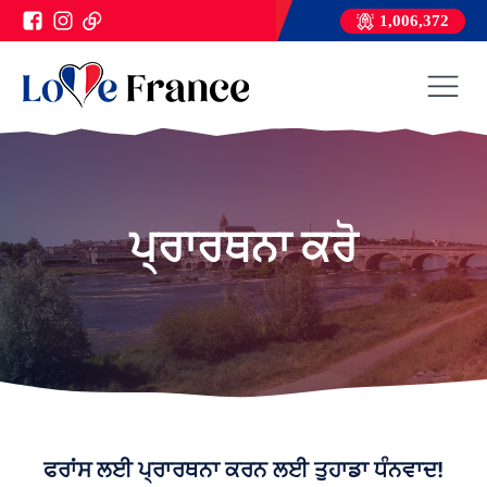
1,006,372
ਪ੍ਰਾਰਥਨਾ ਕਰੋ
ਫਰਾਂਸ ਲਈ ਪ੍ਰਾਰਥਨਾ ਕਰਨ ਲਈ ਤੁਹਾਡਾ ਧੰਨਵਾਦ!