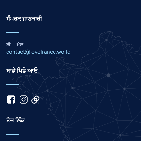
Persian
Pashto
ਸੰਪਰਕ ਜਾਣਕਾਰੀ
Nepali
Marathi
Malay
ਈ - ਮੇਲ
contact@lovefrance.world
Korean
Khmer
ਸਾਡੇ ਪਿਛੇ ਆਓ
Kannada
Japanese
Italian
Indonesian
Hindi
ਤੇਜ਼ ਲਿੰਕ
Gujarati
German