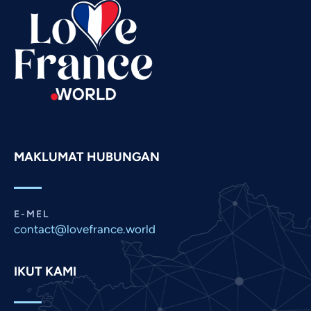
Swahili
Spanish
Russian
Romanian
Portuguese
Persian
Pashto
MAKLUMAT HUBUNGAN
Panjabi
Nepali
Marathi
E-MEL
contact@lovefrance.world
Korean
Khmer
IKUT KAMI
Kannada
Japanese