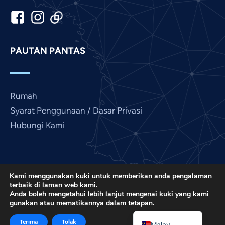
Italian
Indonesian
Hindi
PAUTAN PANTAS
Gujarati
German
French
Rumah
Finnish
Syarat Penggunaan / Dasar Privasi
Hubungi Kami
Dutch
Chinese
Bengali
Arabic
Kami menggunakan kuki untuk memberikan anda pengalaman
Love France ialah projek International Prayer
terbaik di laman web kami.
Connect, EIN bukan untung AS 501 (C) (3): 85-
Afrikaans
Anda boleh mengetahui lebih lanjut mengenai kuki yang kami
gunakan atau mematikannya dalam
tetapan
.
3845307.
English
© 2026. Hak cipta terpelihara. Tapak oleh
IPC Media
.
Terima
Tolak
Malay