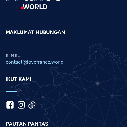
Portuguese
Persian
Pashto
MAKLUMAT HUBUNGAN
Panjabi
Nepali
Marathi
E-MEL
contact@lovefrance.world
Korean
Khmer
IKUT KAMI
Kannada
Japanese
Italian
Indonesian
Hindi
PAUTAN PANTAS