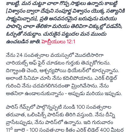
కాబట్టి, మన చుట్టూ చాలా గొప్ప సాక్షులు ఉన్నారు కాబట్టి
[విశ్వాసం ద్వారా దేవుని సంపూర్ణ విశ్వాసం యొక్క సత్యానికి
సాక్ష్యమిచ్చారు], ప్రతి అనవసరమైన బరువును మరియు
పాపాన్ని చాలా తేలికగా మరియు తెలివిగా చిక్కుల్లో పడవేసి,
ఓర్పుతో నడుద్దాం. చురుకైన పట్టుదల మన ముందు
ఉంచబడిన జాతి.
హెబ్రీయులు 12:1
నేను 24 సంవత్సరాల వయస్సులో మొదటిసారిగా
చారియట్స్ ఆఫ్ ఫైర్ చూడటం గుర్తుకు తెచ్చుకోగలను.
దిగ్భ్రాంతి చెంది, ఆశ్చర్యపోయి థియేటర్‌లో కూర్చున్నాను.
అలాంటి సినిమా చూసి నేను కదిలిపోయాను. ఎరిక్ లిడ్డెల్
గురించి నేను చదవగలిగినదంతా మ్రింగివేసాను. నేను
అతనిలా ఉండాలనుకున్నాను - అప్పుడు మరియు ఇప్పుడు.
పారిస్ గేమ్స్‌లో పాల్గొన్నప్పటి నుండి 100 సంవత్సరాల
తరువాత, ఒలింపిక్స్ పారిస్‌కు తిరిగి వస్తుంది. నేను దీన్ని
వ్రాసేటప్పుడు, నేను పారిస్‌లో ఉన్నాను. ఇది గురువారం
వ
11
జూలై - 100 సంవత్సరాల క్రితం ఎరిక్ లిడెల్ 400 మీటర్ల