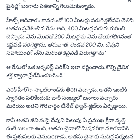
ఫైనల్లో బంగారు పతకాన్ని గెలుచుకున్నాడు.
హీట్స్ ఆదివారం కావడంతో 100 మీటర్లు పరుగెత్తలేనని తెలిసి
అతను ప్రవేశించిన రేసు అది. 400 మీటర్ల పరుగు గురించి
చెప్పాడు.
నేను మొదటి 200 మీటర్లను నేను చేయగలిగినంత
కష్టపడి పరిగెత్తాను, తరువాత, రెండవ 200 మీ, దేవుని
సహాయంతో, నేను మరింత కష్టపడి పరుగెత్తాను.
'
ఆ రేసులో ఒక జర్నలిస్ట్ ఎరిక్‌ని ఇలా వర్ణించాడు.
కొన్ని దైవిక
శక్తి ద్వారా ప్రేరేపించబడింది
.'
ఎరిక్ హీరోగా స్కాట్‌లాండ్‌కు తిరిగి వచ్చాడు, అతని ఇంటికి
స్వాగతం పలికేందుకు భారీ సంఖ్యలో జనాలు వచ్చారు
మరియు అతని గౌరవార్థం టీనేజ్ ఫ్యాన్-క్లబ్‌లు ఏర్పడ్డాయి.
కానీ అతని జీవితంపై దేవుని పిలుపు ఏ ప్రముఖ క్రీడా వృత్తి
కంటే బలంగా ఉంది. అతను చైనాలో మిషనరీగా మారడానికి
ఈ ప్రశంసలకు వెనుదిరిగాడు. అతను చైనాకు సుదీర్ఘ పర్యటన