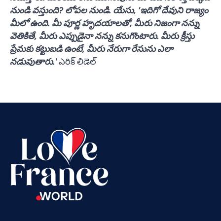
నుండి వస్తుంది? లోపల నుండి. యేసు, 'ఇదిగో దేవుని రాజ్యం
మీలో ఉంది. మీ పూర్ణ హృదయాలతో, మీరు నిజంగా నన్ను
వెతికితే, మీరు ఎప్పుడైనా నన్ను కనుగొంటారు. మీరు క్రీస్తు
ప్రేమకు కట్టుబడి ఉంటే, మీరు నేరుగా రేసును ఎలా
Vietnamese
నడుపుతారు.'
ఎరిక్ లిడెల్
Urdu
Thai
Tamil
Swahili
Spanish
Russian
Romanian
Portuguese
Persian
Pashto