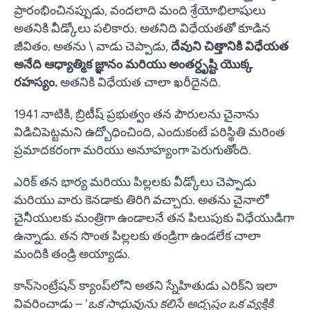
ప్రారంభించినప్పుడు, వందలాది మంది శ్రేయోభిలాషులు
అతనికి వీడ్కోలు పలికారు. అతనిది విధేయతతో కూడిన
జీవితం. అతను \ వాడు చెప్పాడు,
దేవుని చిత్తానికి విధేయత
అనేది ఆధ్యాత్మిక జ్ఞానం మరియు అంతర్దృష్టి యొక్క
రహస్యం.
అతనికి విధేయత చాలా ఖరీదైనది.
1941 నాటికి, బ్రిటీష్ ప్రభుత్వం తన పౌరులను చైనాను
విడిచిపెట్టమని ఉద్బోధించింది, ఎందుకంటే పరిస్థితి మరింత
ప్రమాదకరంగా మరియు అనూహ్యంగా పెరుగుతోంది.
ఎరిక్ తన భార్య మరియు పిల్లలకు వీడ్కోలు చెప్పాడు
మరియు వారు కెనడాకు తిరిగి వచ్చారు. అతను చైనాలో
చైనీయులకు మంత్రిగా ఉండాలనే తన పిలుపుకు విధేయుడిగా
ఉన్నాడు. తన సొంత పిల్లలకు తండ్రిగా ఉండలేక చాలా
మందికి తండ్రి అయ్యాడు.
కాన్‌సెంట్రేషన్ క్యాంప్‌లోని అతని స్నేహితుడు ఎరిక్‌ని ఇలా
వివరించాడు – '
ఒక సాధువును కలిసే అదృష్టం ఒక వ్యక్తికి