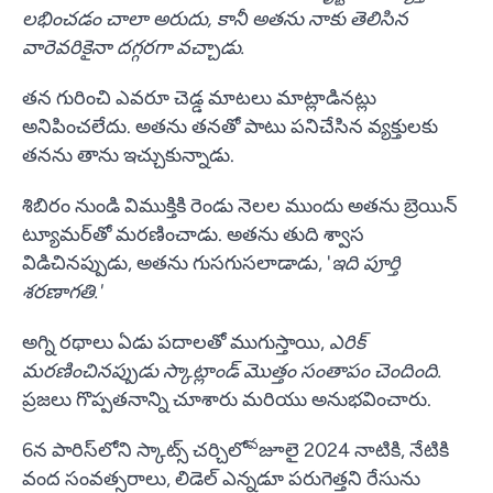
లభించడం చాలా అరుదు, కానీ అతను నాకు తెలిసిన
వారెవరికైనా దగ్గరగా వచ్చాడు.
తన గురించి ఎవరూ చెడ్డ మాటలు మాట్లాడినట్లు
అనిపించలేదు. అతను తనతో పాటు పనిచేసిన వ్యక్తులకు
తనను తాను ఇచ్చుకున్నాడు.
శిబిరం నుండి విముక్తికి రెండు నెలల ముందు అతను బ్రెయిన్
ట్యూమర్‌తో మరణించాడు. అతను తుది శ్వాస
విడిచినప్పుడు, అతను గుసగుసలాడాడు, '
ఇది పూర్తి
శరణాగతి.'
అగ్ని రథాలు ఏడు పదాలతో ముగుస్తాయి,
ఎరిక్
మరణించినప్పుడు స్కాట్లాండ్ మొత్తం సంతాపం చెందింది.
ప్రజలు గొప్పతనాన్ని చూశారు మరియు అనుభవించారు.
వ
6న పారిస్‌లోని స్కాట్స్ చర్చిలో
జూలై 2024 నాటికి, నేటికి
వంద సంవత్సరాలు, లిడెల్ ఎన్నడూ పరుగెత్తని రేసును