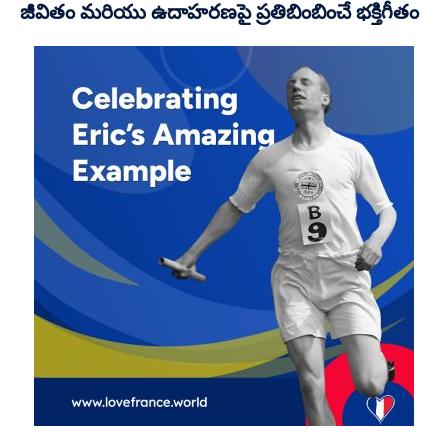
జీవితం మరియు ఉదాహరణపై ప్రతిబింబించే భక్తిగీతం