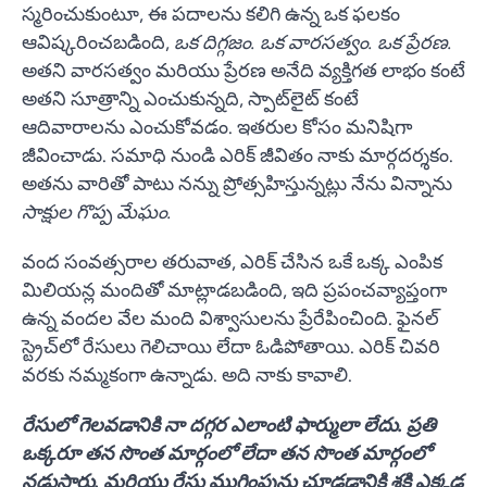
స్మరించుకుంటూ, ఈ పదాలను కలిగి ఉన్న ఒక ఫలకం
ఆవిష్కరించబడింది,
ఒక దిగ్గజం. ఒక వారసత్వం. ఒక ప్రేరణ.
అతని వారసత్వం మరియు ప్రేరణ అనేది వ్యక్తిగత లాభం కంటే
అతని సూత్రాన్ని ఎంచుకున్నది, స్పాట్‌లైట్ కంటే
ఆదివారాలను ఎంచుకోవడం. ఇతరుల కోసం మనిషిగా
జీవించాడు. సమాధి నుండి ఎరిక్ జీవితం నాకు మార్గదర్శకం.
అతను వారితో పాటు నన్ను ప్రోత్సహిస్తున్నట్లు నేను విన్నాను
సాక్షుల గొప్ప మేఘం.
వంద సంవత్సరాల తరువాత, ఎరిక్ చేసిన ఒకే ఒక్క ఎంపిక
మిలియన్ల మందితో మాట్లాడబడింది, ఇది ప్రపంచవ్యాప్తంగా
ఉన్న వందల వేల మంది విశ్వాసులను ప్రేరేపించింది. ఫైనల్
స్ట్రెచ్‌లో రేసులు గెలిచాయి లేదా ఓడిపోతాయి. ఎరిక్ చివరి
వరకు నమ్మకంగా ఉన్నాడు. అది నాకు కావాలి.
రేసులో గెలవడానికి నా దగ్గర ఎలాంటి ఫార్ములా లేదు. ప్రతి
ఒక్కరూ తన సొంత మార్గంలో లేదా తన సొంత మార్గంలో
నడుస్తారు. మరియు రేసు ముగింపును చూడడానికి శక్తి ఎక్కడ