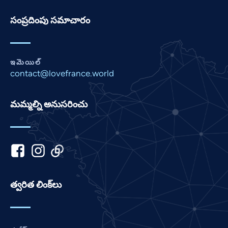
Panjabi
సంప్రదింపు సమాచారం
Nepali
Marathi
Malay
ఇమెయిల్
contact@lovefrance.world
Korean
Khmer
మమ్మల్ని అనుసరించు
Kannada
Japanese
Italian
Indonesian
Hindi
త్వరిత లింక్‌లు
Gujarati
German
French