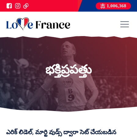
1,006,368
భక్తిప్రపత్తు
ఎరిక్ లిడెల్, మార్టి వుడ్స్ ద్వారా సెట్ చేయబడిన