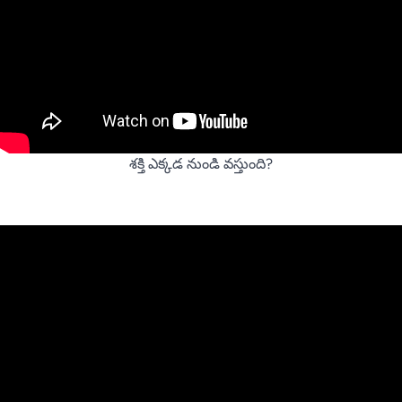
శక్తి ఎక్కడ నుండి వస్తుంది?