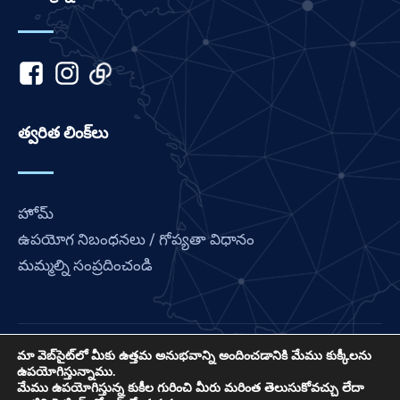
Kannada
Japanese
Italian
Indonesian
Hindi
త్వరిత లింక్‌లు
Gujarati
German
French
హోమ్
Finnish
ఉపయోగ నిబంధనలు / గోప్యతా విధానం
మమ్మల్ని సంప్రదించండి
Dutch
Chinese
Bengali
Arabic
మా వెబ్‌సైట్‌లో మీకు ఉత్తమ అనుభవాన్ని అందించడానికి మేము కుక్కీలను
లవ్ ఫ్రాన్స్ అనేది ఇంటర్నేషనల్ ప్రేయర్ కనెక్ట్ యొక్క ప్రాజెక్ట్, US
ఉపయోగిస్తున్నాము.
501 (C) (3) లాభాపేక్ష లేని EIN: 85-3845307.
Afrikaans
మేము ఉపయోగిస్తున్న కుకీల గురించి మీరు మరింత తెలుసుకోవచ్చు లేదా