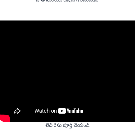
లేచి రేసు పూర్తి చేయండి