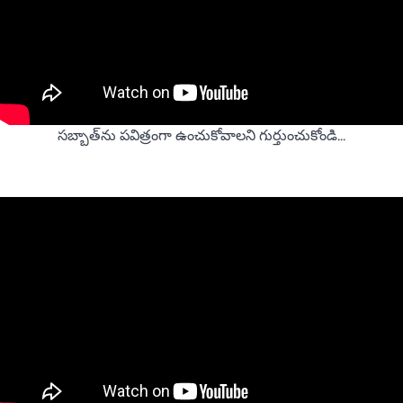
సబ్బాత్‌ను పవిత్రంగా ఉంచుకోవాలని గుర్తుంచుకోండి...