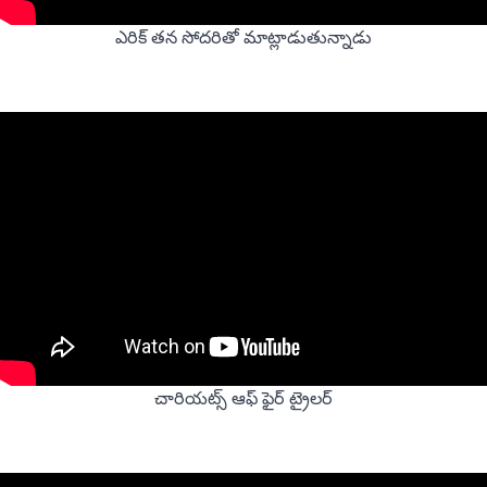
ఎరిక్ తన సోదరితో మాట్లాడుతున్నాడు
చారియట్స్ ఆఫ్ ఫైర్ ట్రైలర్