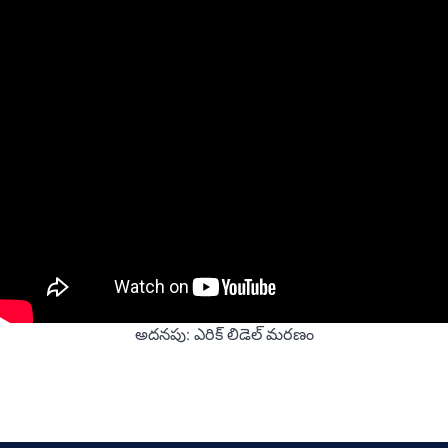
అదనపు: ఎరిక్ లిడెల్ మరణం
Vietnamese
Urdu
Thai
Tamil