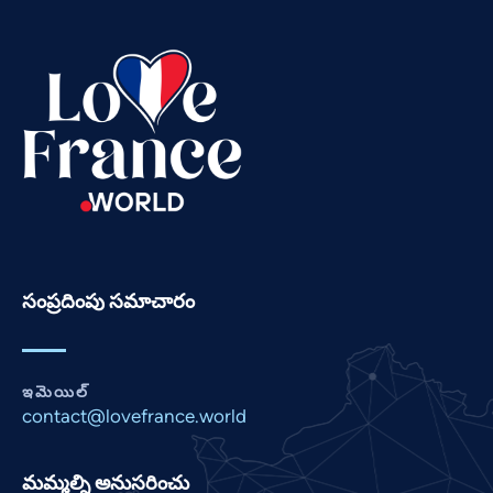
Swahili
Spanish
Russian
Romanian
Portuguese
Persian
Pashto
Panjabi
సంప్రదింపు సమాచారం
Nepali
Marathi
Malay
ఇమెయిల్
contact@lovefrance.world
Korean
Khmer
మమ్మల్ని అనుసరించు