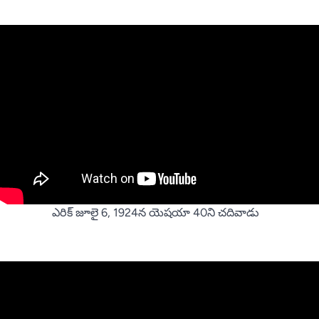
ఎరిక్ జూలై 6, 1924న యెషయా 40ని చదివాడు