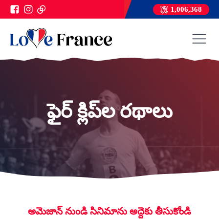
1,006,368
ఫైర్ క్లిప్‌ల రథాలు
అమెజాన్ నుండి సినిమాను అద్దెకు తీసుకోండి