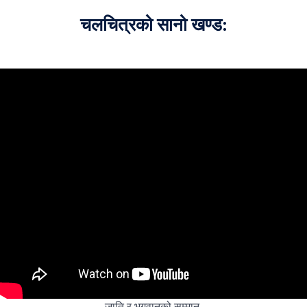
चलचित्रको सानो खण्ड:
जाति र भगवानको सम्मान