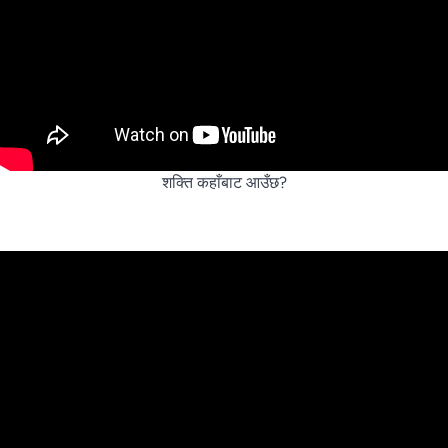
शक्ति कहाँबाट आउँछ?