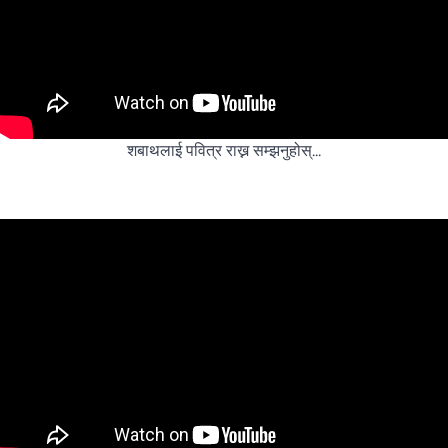
शबाथलाई पवित्र राख्न सम्झनुहोस्...