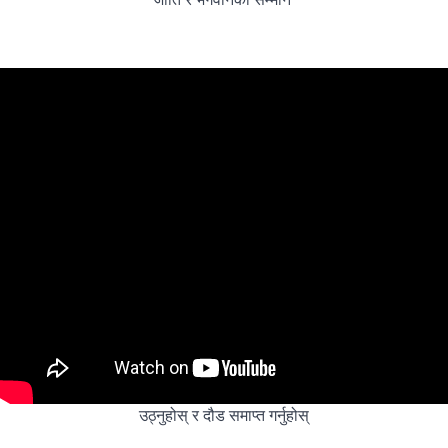
उठ्नुहोस् र दौड समाप्त गर्नुहोस्