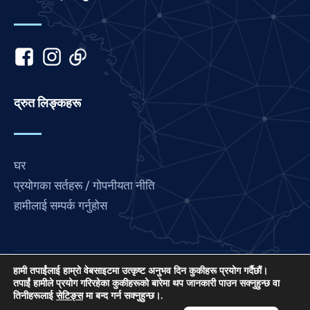
Japanese
Italian
Indonesian
Hindi
Gujarati
द्रुत लिङ्कहरू
German
French
घर
Finnish
प्रयोगका सर्तहरू / गोपनीयता नीति
Dutch
हामीलाई सम्पर्क गर्नुहोस
Chinese
Bengali
Arabic
हामी तपाईंलाई हाम्रो वेबसाइटमा उत्कृष्ट अनुभव दिन कुकीहरू प्रयोग गर्दैछौं।
लभ फ्रान्स अन्तर्राष्ट्रिय प्रार्थना जडानको परियोजना हो, एक US
Afrikaans
तपाईं हामीले प्रयोग गरिरहेका कुकीहरूको बारेमा थप जानकारी पाउन सक्नुहुन्छ वा
तिनीहरूलाई
सेटिङ्स
मा बन्द गर्न सक्नुहुन्छ।.
501 (C) (3) गैर-लाभकारी EIN: 85-3845307।
English