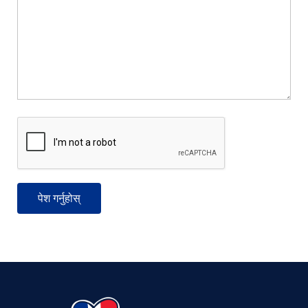
Vietnamese
Urdu
Thai
Telugu
Tamil
Swahili
Spanish