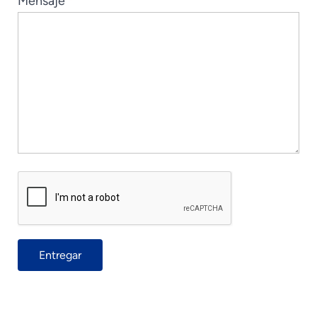
Mensaje
*
Vietnamese
Urdu
Thai