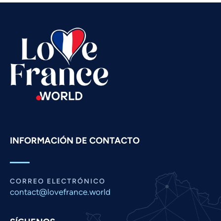
Telugu
Tamil
Swahili
Russian
Romanian
Portuguese
Persian
Pashto
INFORMACIÓN DE CONTACTO
Panjabi
Nepali
Marathi
CORREO ELECTRÓNICO
Malay
contact@lovefrance.world
Korean