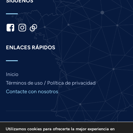
SÍGUENOS
Khmer
Kannada
Japanese
Italian
Indonesian
ENLACES RÁPIDOS
Hindi
Gujarati
German
Inicio
French
Términos de uso / Política de privacidad
Finnish
Contacte con nosotros
Dutch
Chinese
Bengali
Love France es un proyecto de International Prayer
Arabic
Utilizamos cookies para ofrecerte la mejor experiencia en
Connect, una organización sin fines de lucro 501 (C)