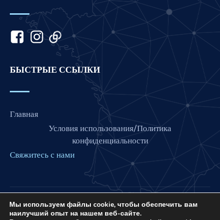
Kannada
Japanese
Italian
Indonesian
БЫСТРЫЕ ССЫЛКИ
Hindi
Gujarati
German
Главная
French
Условия использования/Политика
Finnish
конфиденциальности
Свяжитесь с нами
Dutch
Chinese
Bengali
Arabic
Мы используем файлы cookie, чтобы обеспечить вам
Love France — это проект International Prayer
наилучший опыт на нашем веб-сайте.
Connect, некоммерческой организации US 501 (C) (3),
Afrikaans