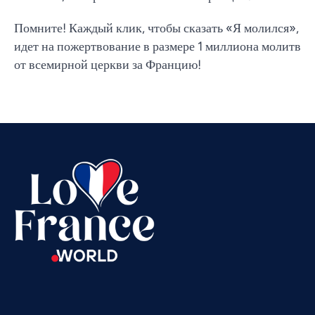
Помните! Каждый клик, чтобы сказать «Я молился»,
идет на пожертвование в размере 1 миллиона молитв
от всемирной церкви за Францию!
Vietnamese
Urdu
Thai
Telugu
Tamil
Swahili
Spanish
Romanian
Portuguese
Persian
Pashto