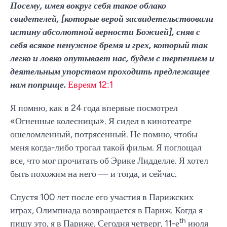
Посему, имея вокруг себя такое облако
свидетелей, [которые верой засвидетельствовали
истину абсолютной верности Божией], сняв с
себя всякое ненужное бремя и грех, который так
легко и ловко опутывает нас, будем с терпением и
деятельным упорством проходить предлежащее
нам поприще.
Евреям 12:1
Я помню, как в 24 года впервые посмотрел
«Огненные колесницы». Я сидел в кинотеатре
ошеломленный, потрясенный. Не помню, чтобы
меня когда-либо трогал такой фильм. Я поглощал
все, что мог прочитать об Эрике Лидделле. Я хотел
быть похожим на него — и тогда, и сейчас.
Спустя 100 лет после его участия в Парижских
играх, Олимпиада возвращается в Париж. Когда я
th
пишу это, я в Париже. Сегодня четверг, 11-е
июля