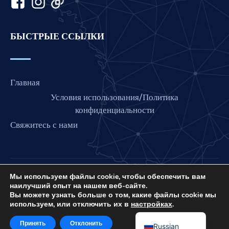
Italian
Indonesian
БЫСТРЫЕ ССЫЛКИ
Hindi
Gujarati
German
Главная
French
Условия использования/Политика
Finnish
конфиденциальности
Свяжитесь с нами
Dutch
Chinese
Bengali
Arabic
Мы используем файлы cookie, чтобы обеспечить вам
Love France — это проект International Prayer
наилучший опыт на нашем веб-сайте.
Connect, некоммерческой организации US 501 (C) (3),
Afrikaans
Вы можете узнать больше о том, какие файлы cookie мы
используем, или отключить их в
настройках
.
EIN: 85-3845307.
English
© 2026. Все права защищены. Сайт от
IPC Media
.
Принять
Отклонить
Russian