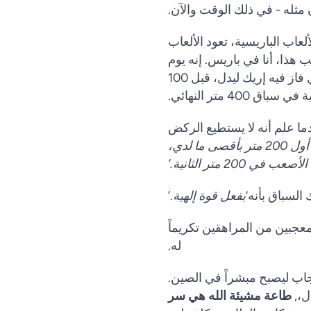
مثله - في ذلك الوقت والآن.
الألعاب الباريسية، تعود الألعاب
تب هذا، أنا في باريس. إنه يوم
يوليو - وهو اليوم الذي فاز فيه إريك ليدل، قبل 100
ق 400 متر النهائي.
ما علم أنه لا يستطيع الركض
ركضت أول 200 متر بأقصى ما لدي،
 200 متر الثانية.
’
لسباق بأنه‘
بفعل قوة إلهية
.’
عجبين من المراهقين تكريماً
له.
جاب ليصبح مبشراً في الصين.
ل،,
طاعة مشيئة الله هي سر