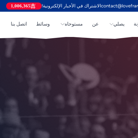
contact@lovefra
الاشتراك في الأخبار الإلكترونية!
1,006,365
ة
يصلي
عن
مستوحاه
وسائط
اتصل بنا