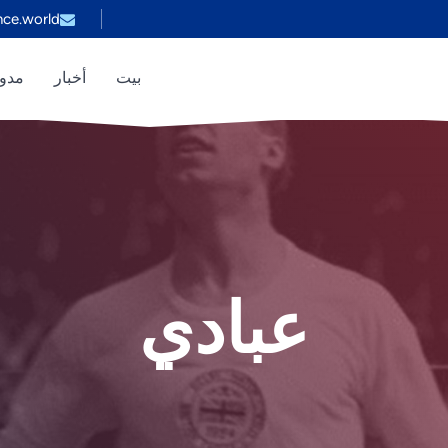
nce.world
بيت
أخبار
مدون
عبادي