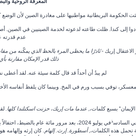
المعرفة الروحية والبص
دوا إلى كندا. ظلت طاعته لدعوته لخدمة الصينيين في الصين. أصب
عدم قدرته على
عتقال إريك -‘
نادرًا ما يحظى المرء بالحظ الذي يمكّنه من مقا
ذلك قدر الإمكان مقارنة بأ
لم يبدُ أن أحداً قد قال كلمة سيئة عنه. لقد أعطى
سكر، توفي بسبب ورم في المخ. وبينما كان يلفظ أنفاسه الأخير
الإيمان" بسبع كلمات،,
عندما مات إريك، حزنت اسكتلندا كلها.
لقد
ذ
ي السادس
في يوليو 2024، بعد مرور مائة عام بالضبط، اح
تحمل هذه الكلمات،,
أسطورة. إرث. إلهام.
كان إرثه وإلهامه هو