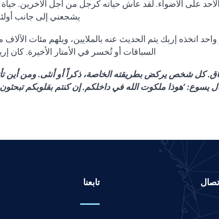
الأحد على الأضواء. لقد عاش حياته كرجل من أجل الآخرين. حياة 
يشجعني إلى جانب أولئ
ر واحد اتخذه إريك يتم الحديث عنه بالملايين، ويلهم مئات الآلاف م
السباقات أو تُخسر في الأمتار الأخيرة. كان إريك
ق. كل شخص يركض بطريقته الخاصة، ذكراً أو أنثى. ومن أين تأتي
ل يسوع: ‘هوذا ملكوت الله في داخلكم. إن كنتم بقلوبكم تبحثون
تصال
تابعنا