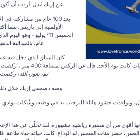
عن إريك ليدل. أردت أن أكون 
بعد 100 عام من مشاركته في 
الأولمبية إلى باريس. بينما أك
ذ
الخميس 11
عام، بالميدالية الذهبية في سبا
كان السباق الذي دخل فيه عند
ثم، بعون الله، ركضت الأصعب في
وصف صحفي إريك خلال ذلك ا
طل، وتوافدت حشود هائلة للترحيب به في وطنه، وشُكلت نوادي م
أنها أقوى من أي مسيرة رياضية مشهورة. لقد تخلّى عن هذا الإع
 الصين، حضر مئات المتمنين له الوداع. كانت حياته حياة طاعة. قا