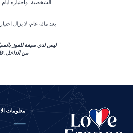
الشخصية، واختياره أيام 
Panjabi
Nepali
بعد مائة عام، لا يزال اختيا
Marathi
Malay
Korean
ليس لدي صيغة للفوز بالسبا
من الداخل. قا
Khmer
Kannada
Japanese
Italian
Indonesian
Hindi
معلومات الا
Gujarati
German
French