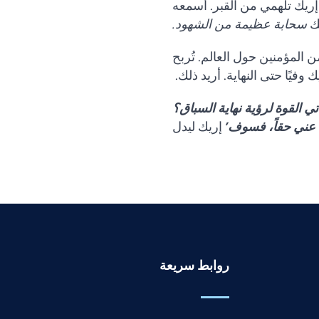
إريك تلهمي من القبر. أسمعه
ك
سحابة عظيمة من الشهود.
ن المؤمنين حول العالم. تُربح
 وفيًا حتى النهاية. أريد ذلك.
 القوة لرؤية نهاية السباق؟
 عني حقاً، فسوف’
إريك ليدل
روابط سريعة