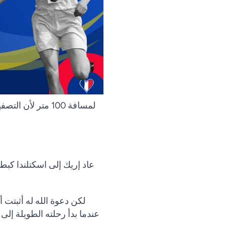
لمسافة 100 متر لأن التصفيات كانت يوم الأحد. قال عن الركض لمسافة 400 متر ، ‘
عاد إريك إلى اسكتلندا كب
لكن دعوة الله له أثبتت 
عندما بدأ رحلته الطويلة إلى