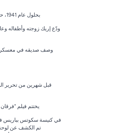
بحلول عام 1941، حثت الحكومة البريطانية مواطنيها على مغادرة الصين لأن الوضع كان يزداد خطورة وعدم توقع.
Vietnamese
ودّع إريك زوجته وأطفاله وعا
Urdu
Thai
Telugu
وصف صديقه في معسكر الا
Tamil
Swahili
Spanish
قبل شهرين من تحرير المع
Russian
Romanian
يختتم فيلم "فرقان 
Portuguese
Persian
في كنيسة سكوتس بباريس ف
Pashto
تم الكشف عن لوحة 