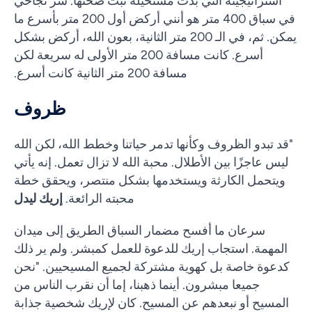
استراتيجيته التي بدت مستحيلة ثبت صحتها. سر نجاحي
في سباق 400 متر هو أنني أركض أول 200 متر بأسرع ما
يمكن. ثم، في الـ 200 متر الثانية، بعون الله، أركض بشكل
أسرع. كانت مسافة 200 متر الأولى له سريعة لكن
مسافة 200 متر الثانية كانت أسرع.
ظروف
"قد تبدو الظروف وكأنها تدمر حياتنا وخطط الله، لكن الله
ليس عاجزًا بين الأطلال. محبة الله لا تزال تعمل. إنه يأتي
ويتحمل الكارثة ويستخدمها بشكل منتصر، ويحقق خطة
محبته الرائعة.
إريك ليدل
سرعان ما أفسح مضمار السباق الطريق إلى ميدان
المهمة. استجاب إريك للدعوة للعمل كمبشر. ولم ير ذلك
كدعوة خاصة بل كهوية مشتركة لجميع المسيحيين. "نحن
جميعا مبشرون. أينما ذهبنا، إما أن نقرب الناس من
المسيح أو نبعدهم عن المسيح. كان لإريك شخصية جذابة