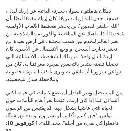
دنكان هاملتون بعنوان سيرته الذاتية عن إريك ليدل،
للمجد.
جعل الله إريك سريعًا. كان إريك مقتنعًا أيضًا بأن
"الله خلقني للصين". لن يحضر معظمنا الألعاب الأولمبية
شخصيًا أبدًا، ناهيك عن المنافسة والفوز بميدالية ذهبية. لن
نعبر العالم لنخدم بين شعب مختلف في أرض بعيدة. لن
نختبر تجارب السجن أو وجع الانفصال عن الأسرة. كان
إريك ليدل واحدًا من تلك الشخصيات الاستثنائية التي
تجعلنا قصته نشعر بالتحسن لمجرد معرفتنا به. كان من
دواعي سرورنا أن نلتقي به ونرى بأنفسنا سرعة خطواته
وملاحظة صدق شخصيته.
من المستحيل وغير العادل أن نضع كلمات في فمه، لكني
أتساءل عما إذا كان إريك، عندما نقرأ هذه التأملات حول
الحياة التي عاشها بشكل جيد، قد يقتبس من الرسول
بولس: "فإن كنتم تأكلون أو تشربون أو تفعلون شيئًا،
فافعلوا كل شيء من أجله". مجد الله».
1 كورنثوس 10:
31