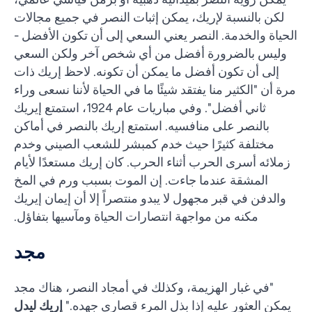
لكن بالنسبة لإريك، يمكن إثبات النصر في جميع مجالات
الحياة والخدمة. النصر يعني السعي إلى أن تكون الأفضل -
وليس بالضرورة أفضل من أي شخص آخر ولكن السعي
إلى أن تكون أفضل ما يمكن أن تكونه. لاحظ إريك ذات
مرة أن "الكثير منا يفتقد شيئًا ما في الحياة لأننا نسعى وراء
ثاني أفضل". وفي مباريات عام 1924، استمتع إيريك
بالنصر على منافسيه. استمتع إريك بالنصر في أماكن
مختلفة كثيرًا حيث خدم كمبشر للشعب الصيني وخدم
زملائه أسرى الحرب أثناء الحرب. كان إريك مستعدًا لأيام
المشقة عندما جاءت. إن الموت بسبب ورم في المخ
والدفن في قبر مجهول لا يبدو منتصراً إلا أن إيمان إيريك
مكنه من مواجهة انتصارات الحياة ومآسيها بتفاؤل.
مجد
"في غبار الهزيمة، وكذلك في أمجاد النصر، هناك مجد
يمكن العثور عليه إذا بذل المرء قصارى جهده."
إريك ليدل