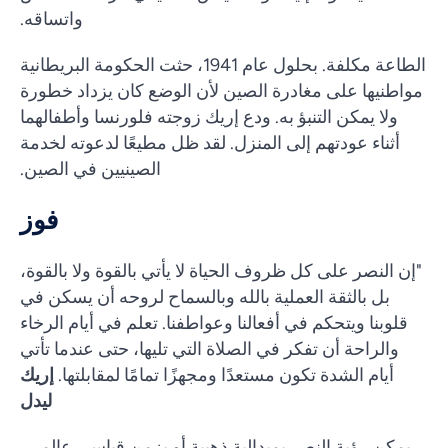
واتساقه.
الطاعة مكلفة. بحلول عام 1941، حثت الحكومة البريطانية
مواطنيها على مغادرة الصين لأن الوضع كان يزداد خطورة
ولا يمكن التنبؤ به. ودع إريك زوجته فلورنسا وأطفالهما
أثناء عودتهم إلى المنزل. لقد ظل مطيعًا لدعوته لخدمة
الصينيين في الصين.
فوز
"إن النصر على كل ظروف الحياة لا يأتي بالقوة ولا بالقوة،
بل بالثقة العملية بالله وبالسماح لروحه أن يسكن في
قلوبنا ويتحكم في أفعالنا وعواطفنا. تعلم في أيام الرخاء
والراحة أن تفكر في الصلاة التي تليها، حتى عندما تأتي
أيام الشدة تكون مستعدًا ومجهزًا تمامًا لمقابلتها.
إريك
ليدل
يمكن رؤية النصر بميدالية ذهبية أو بزمن قياسي عالمي،