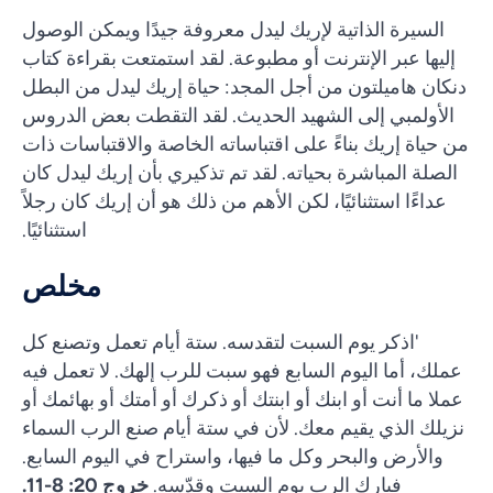
السيرة الذاتية لإريك ليدل معروفة جيدًا ويمكن الوصول
إليها عبر الإنترنت أو مطبوعة. لقد استمتعت بقراءة كتاب
دنكان هاميلتون من أجل المجد: حياة إريك ليدل من البطل
الأولمبي إلى الشهيد الحديث. لقد التقطت بعض الدروس
من حياة إريك بناءً على اقتباساته الخاصة والاقتباسات ذات
الصلة المباشرة بحياته. لقد تم تذكيري بأن إريك ليدل كان
عداءًا استثنائيًا، لكن الأهم من ذلك هو أن إريك كان رجلاً
استثنائيًا.
مخلص
'اذكر يوم السبت لتقدسه. ستة أيام تعمل وتصنع كل
عملك، أما اليوم السابع فهو سبت للرب إلهك. لا تعمل فيه
عملا ما أنت أو ابنك أو ابنتك أو ذكرك أو أمتك أو بهائمك أو
نزيلك الذي يقيم معك. لأن في ستة أيام صنع الرب السماء
والأرض والبحر وكل ما فيها، واستراح في اليوم السابع.
فبارك الرب يوم السبت وقدّسه.
خروج 20: 8-11.