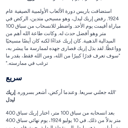
استضافت باريس دورة الألعاب الأولمبية الصيفية عام
1924. رفض إريك ليدل، وهو مسيحي متدين، الركض في
مباراة أقيمت يوم الأحد. واضطر للانسحاب من سباق 100
متر وهو أفضل حدث له. وكانت طاعة الله أهم من
الميدالية الذهبية. كان إريك عداءًا لكنه كان أيضًا مسيحيًا
وواعظًا. لقد بذل إريك قصارى جهده لممارسة ما يبشر به،
"سوف تعرف قدرًا كبيرًا من الله، ومن الله فقط، بقدر ما
ترغب في ممارسته."
سريع
'الله جعلني سريعا. وعندما أركض، أشعر بسروره.
إريك
ليدل
بعد انسحابه من سباق 100 متر، اختار إريك سباق 400
متر بدلاً من ذلك. في 10 يوليو 1924، يوم نهائي سباق 400
متر أولمبي، ذهب ليدل إلى نقطة البداية، حيث قام مدرب