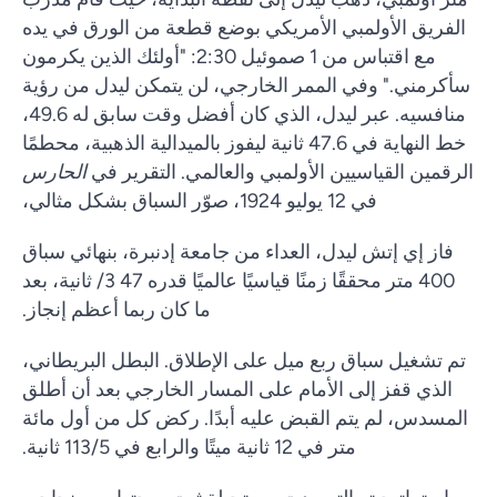
الفريق الأولمبي الأمريكي بوضع قطعة من الورق في يده
مع اقتباس من 1 صموئيل 2:30: "أولئك الذين يكرمون
سأكرمني." وفي الممر الخارجي، لن يتمكن ليدل من رؤية
منافسيه. عبر ليدل، الذي كان أفضل وقت سابق له 49.6،
خط النهاية في 47.6 ثانية ليفوز بالميدالية الذهبية، محطمًا
الرقمين القياسيين الأولمبي والعالمي. التقرير في
الحارس
في 12 يوليو 1924، صوّر السباق بشكل مثالي،
فاز إي إتش ليدل، العداء من جامعة إدنبرة، بنهائي سباق
400 متر محققًا زمنًا قياسيًا عالميًا قدره 47 3/ ثانية، بعد
ما كان ربما أعظم إنجاز.
تم تشغيل سباق ربع ميل على الإطلاق. البطل البريطاني،
الذي قفز إلى الأمام على المسار الخارجي بعد أن أطلق
المسدس، لم يتم القبض عليه أبدًا. ركض كل من أول مائة
متر في 12 ثانية ميتًا والرابع في 113/5 ثانية.