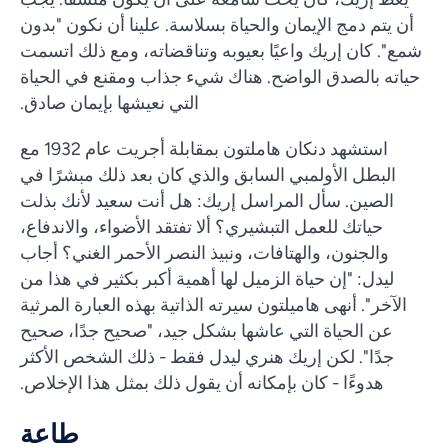
أن يتم دمج الإيمان والحياة بسلاسة. علينا أن نكون "بدون
شمع". كان إريك واعيًا بعيوبه وتناقضاته، ومع ذلك اتسمت
حياته بالصدق الواضح. هناك شيء جذاب ومقنع في الحياة
التي نعيشها بإيمان صادق.
استشهد دنكان هاملتون بمقابلة أجريت عام 1932 مع
البطل الأولمبي السابق والذي كان بعد ذلك مبشرًا في
الصين. سأل المراسل إريك: هل أنت سعيد لأنك بذلت
حياتك للعمل التبشيري؟ ألا تفتقد الأضواء، والاندفاع،
والجنون، والهتافات، ونبيذ النصر الأحمر الغني؟ أجاب
ليدل: "إن حياة الزميل لها أهمية أكبر بكثير في هذا من
الآخر". أنهى هاميلتون سيرته الذاتية بهذه العبارة المرثية
عن الحياة التي عاشها بشكل جيد، "صحيح جدًا، صحيح
جدًا". لكن إريك هنري ليدل فقط - ذلك الشخص الأكثر
هدوءًا - كان بإمكانه أن يقول ذلك بمثل هذا الإخلاص.
طاعة