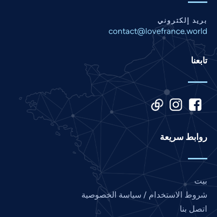
Panjabi
بريد إلكتروني
Nepali
contact@lovefrance.world
Marathi
Malay
تابعنا
Korean
Khmer
Kannada
Japanese
روابط سريعة
Italian
Indonesian
Hindi
بيت
Gujarati
شروط الاستخدام / سياسة الخصوصية
German
اتصل بنا