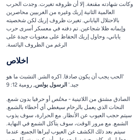
وكانت شهادته مقنعة. إلا أن ظروفه تغيرت. وجدت الحرب
العالمية الثانية إريك وغيره من الغربيين محاصرين
بالاحتلال الياباني. تغيرت ظروف إريك لكن شخصيته
وإيمانه ظلا شجاعين. تم دفنه في معسكر أسرى حرب
ياباني، وحاول إريك الحفاظ على معنويات جيدة على
الرغم من الظروف اليائسة.
اخلاص
'الحب يجب أن يكون صادقا. اكره الشر. التشبث ما هو
جيد.'
الرسول بولس,
رومية 12: 9
الصادق مشتق من اللاتينية -
مخلص
أو حرفيا بدون شمع.
النحات الذي يعمل بالرخام سيغطي أي أخطاء بالشمع.
سيتم حجب العيوب عن الأنظار. مع الحرارة، سوف يذوب
الشمع. مع مرور الوقت، سوف يتآكل الشمع في النهاية.
سيتم بعد ذلك الكشف عن العيوب ليراها الجميع. عندما
يعظ إريك، كان يحث سامعه على أن يكون متسقًا. يجب