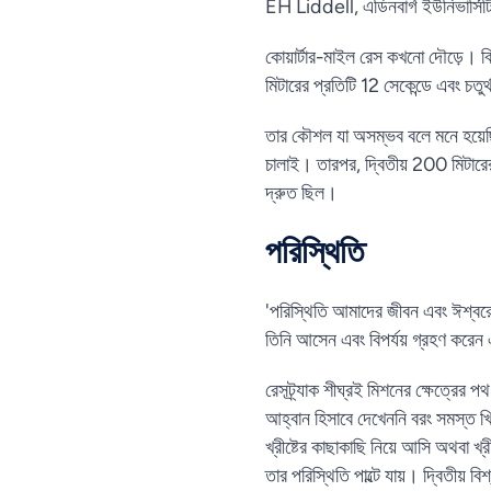
EH Liddell, এডিনবার্গ ইউনিভার্সিটি
কোয়ার্টার-মাইল রেস কখনো দৌড়ে। ব্র
মিটারের প্রতিটি 12 সেকেন্ডে এবং চতু
তার কৌশল যা অসম্ভব বলে মনে হয়েছ
চালাই। তারপর, দ্বিতীয় 200 মিটারের
দ্রুত ছিল।
পরিস্থিতি
'পরিস্থিতি আমাদের জীবন এবং ঈশ্বরে
তিনি আসেন এবং বিপর্যয় গ্রহণ করেন 
রেসট্র্যাক শীঘ্রই মিশনের ক্ষেত্রে
আহ্বান হিসাবে দেখেননি বরং সমস্ত খ
খ্রীষ্টের কাছাকাছি নিয়ে আসি অথবা খ
তার পরিস্থিতি পাল্টে যায়। দ্বিতীয় 