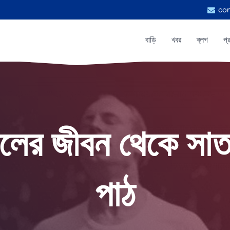
con
বাড়ি
খবর
ব্লগ
প্
ের জীবন থেকে সাতট
পাঠ