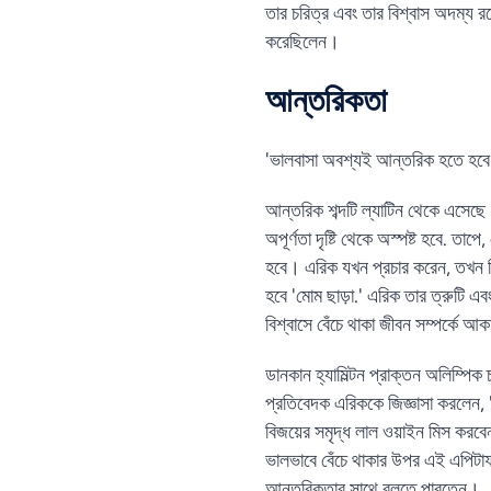
তার চরিত্র এবং তার বিশ্বাস অদম্য রয়
করেছিলেন।
আন্তরিকতা
'ভালবাসা অবশ্যই আন্তরিক হতে হবে। 
আন্তরিক শব্দটি ল্যাটিন থেকে এসেছে
অপূর্ণতা দৃষ্টি থেকে অস্পষ্ট হবে. ত
হবে। এরিক যখন প্রচার করেন, তখন তিন
হবে 'মোম ছাড়া.' এরিক তার ত্রুটি এ
বিশ্বাসে বেঁচে থাকা জীবন সম্পর্কে আ
ডানকান হ্যামিল্টন প্রাক্তন অলিম্পি
প্রতিবেদক এরিককে জিজ্ঞাসা করলেন, 
বিজয়ের সমৃদ্ধ লাল ওয়াইন মিস করবেন
ভালভাবে বেঁচে থাকার উপর এই এপিটাফ
আন্তরিকতার সাথে বলতে পারতেন।