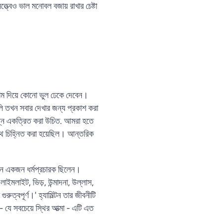
্ত্বেও ভাল মনোবল বজায় রাখার চেষ্টা
মোম দিয়ে কোনো ভুল ঢেকে দেবেন।
ুলি তখন সবার দেখার জন্য প্রকাশ করা
িঘ্নে একত্রিত করা উচিত. আমরা হতে
াথে চিহ্নিত করা হয়েছিল। আন্তরিক
চীনে একজন ধর্মপ্রচারক ছিলেন।
ইমলাইট, ভিড়, উন্মাদনা, উল্লাস,
ুত্বপূর্ণ।' হ্যামিল্টন তার জীবনীটি
 যে সবচেয়ে স্থির আত্মা - এটি এত