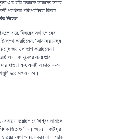
বারা এবং তাঁর আত্মাকে আমাদের হৃদয়ে
ী প্রার্থনার পরিপ্রেক্ষিতে চিন্তা
িক লিডেল
Vietnamese
ণ হতে পারে. বিজয়ের অর্থ হল সেরা
Urdu
ার উল্লেখ করেছিলেন, 'আমাদের মধ্যে
Thai
 বিরুদ্ধে জয় উপভোগ করেছিলেন।
Telugu
ছিলেন এবং যুদ্ধের সময় তার
মারা যাওয়া এবং একটি অজ্ঞাত কবরে
Tamil
ুখোমুখি হতে সক্ষম করে।
Swahili
Spanish
Russian
Romanian
Portuguese
ও বোঝানো হয়েছিল যে 'ঈশ্বর আমাকে
Persian
্বর্ণপদক জিততে দিন। আমরা একটি দূর
Pashto
র হৃদয়ের ব্যথা অনুভব করব না। এরিক