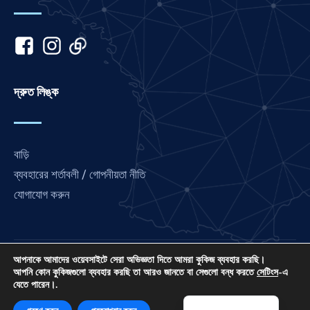
Japanese
Italian
Indonesian
Hindi
দ্রুত লিঙ্ক
Gujarati
German
বাড়ি
French
ব্যবহারের শর্তাবলী / গোপনীয়তা নীতি
Finnish
যোগাযোগ করুন
Dutch
Chinese
Arabic
আপনাকে আমাদের ওয়েবসাইটে সেরা অভিজ্ঞতা দিতে আমরা কুকিজ ব্যবহার করছি।
লাভ ফ্রান্স হল আন্তর্জাতিক প্রার্থনা সংযোগের একটি প্রকল্প, একটি US 501
Afrikaans
আপনি কোন কুকিজগুলো ব্যবহার করছি তা আরও জানতে বা সেগুলো বন্ধ করতে
সেটিংস
-এ
যেতে পারেন।.
(C) (3) অলাভজনক EIN: 85-3845307৷
English
© ২০২৬। সর্বস্বত্ব সংরক্ষিত। সাইটটি তৈরি করেছেন
আইপিসি মিডিয়া
.