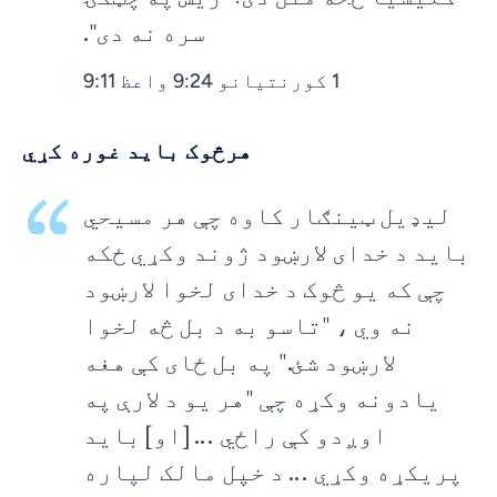
سره نه دی".
1 کورنتیانو 9:24 واعظ 9:11
هرڅوک باید غوره کړي
لیډیل ټینګار کاوه چې هر مسیحي
باید د خدای لارښود ژوند وکړي ځکه
چې که یو څوک د خدای لخوا لارښود
نه وي ، "تاسو به د بل څه لخوا
لارښود شئ." په بل ځای کې هغه
یادونه وکړه چې "هر یو د لارې په
اوږدو کې راځي ... [او] باید
پریکړه وکړي ... د خپل مالک لپاره