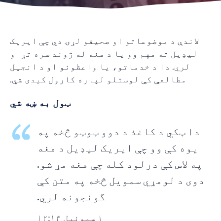
لاندې د موضوعاتو او صحیفو لړۍ دي چې ایریک
لیډیل ته مهم وو یا د هغه له ژوند سره تړاو
لري. دا د خدماتو، یا واعظونو او د انجیل
مطالعې کې لوستلو لپاره کارول کیدی شي.
ټول به ښه شي
دا ټکي د کاغذ د دوو ټوټو څخه په
یوه کې وو چې ایریک لیډیل د هغه
په لاس کې درلود کله چې هغه مړ شو.
دوی د لومړي سمویل څخه په متن کې
گونجونه لري.
۱ سموئیل ۱۲:۱۴