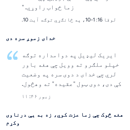
زما ځواب راوړي. "
لوقا 16: 1-10، په ځانګړې توګه آیت 10.
خدای زموږ سره دی
ایریک لیډیل په دوامداره توګه
خپلو ملګرو ته وویل چې هغه باور
لري چې خدای د دوی سره په وضعیت
کې دی، دوی ټول "عقیده" ته وهڅول.
زبور ۴۶: ۱۱
هغه څوک چې زما عزت کوي، زه به یې درناوی
وکړم