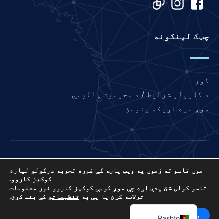
Italian
Indonesian
چټک لینکونه
Hindi
Gujarati
German
کور
French
د کارولو شرایط / د محرمیت پالیسي
Finnish
موږ سره اړیکه ونیسئ
Dutch
Chinese
Bengali
مینه فرانسه د نړیوال لمونځ د نښلولو پروژه ده،
Arabic
موږ تاسو ته زموږ په ویب پاڼه کې غوره تجربه درکولو لپاره
د متحده ایاالتو 501 (C) (3) غیر انتفاعي EIN: 85-
کوکیز کاروو.
3845307.
Afrikaans
تاسو کولی شئ پدې اړه چې موږ کومې کوکیز کاروو نور معلومات
ترلاسه کړئ یا یې په
تنظیماتو
کې بند کړئ.
© ۲۰۲۶. ټول حقونه خوندي دي. وېبپاڼه د
آی.پی.سی
English
میډیا
.
ومنئ
رد کړه
Pashto