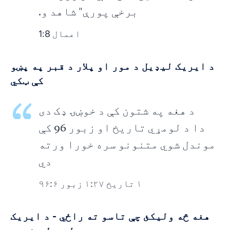
برخې پورې" شاهد و.
اعمال 1:8
د ایریک لیډیل د مور او پلار د قبر په پښو
کې ټکي
د هغه په شتون کې د خوښۍ ډک دی
دا د لومړي تاریخ او زبور 96 کې
موندل شوي متنونو سره خورا ورته
دي
۱ تاریخ ۱:۲۷ زبور ۹۶:۶
هغه څه ولیکئ چې تاسو ته راځي - د ایریک