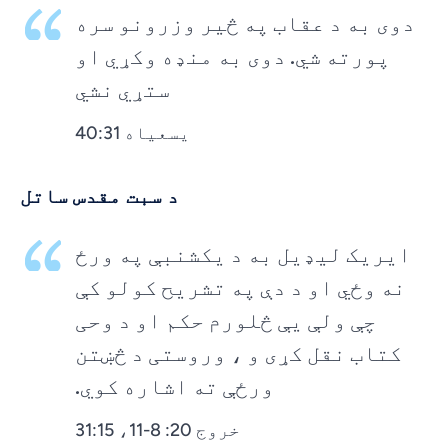
دوی به د عقاب په څیر وزرونو سره
پورته شي. دوی به منډه وکړي او
ستړي نشي
یسعیاه 40:31
د سبت مقدس ساتل
ایریک لیډیل به د یکشنبې په ورځ
نه وځي او د دې په تشریح کولو کې
چې ولې یې څلورم حکم او د وحی
کتاب نقل کړی و ، وروستی د څښتن
ورځې ته اشاره کوي.
خروج 20: 8-11، 31:15