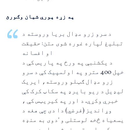
په زړه پورې شیان وګورئ
د سرو زرو مډال بریا وروسته د
تبلیغ لپاره غوره شوی متن: حقیقت
او افسانه
د یکشنبې په ورځ په پاریس کې د
خپل 400 مترو په اولمپیک کې د سرو
زرو مډال ګټلو وروسته، ایریک
لیډیل د ریو بایرډ په سکاټ کرک کې
خبرې وکړې. د اور په کیریټس کې ،
وړاندیز (فرضي) دا دی چې هغه د
یسعیاه څخه لوستلی و 'دوی به منډه
وکړي او ستړي نه شي ، او دوی به