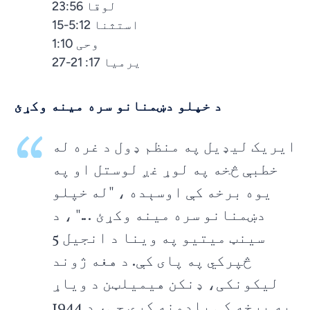
لوقا 23:56
استثنا 5:12-15
وحی 1:10
یرمیا 17: 21-27
د خپلو دښمنانو سره مینه وکړئ
ایریک لیډیل په منظم ډول د غره له
خطبې څخه په لوړ غږ لوستل او په
یوه برخه کې اوسېده ، "له خپلو
دښمنانو سره مینه وکړئ ..." ، د
سینټ میتیو په وینا د انجیل 5
څپرکي په پای کې. د هغه ژوند
لیکونکی، ډنکن هیمیلټن د ویاړ
په برخه کې یادونه کړې چې، د 1944