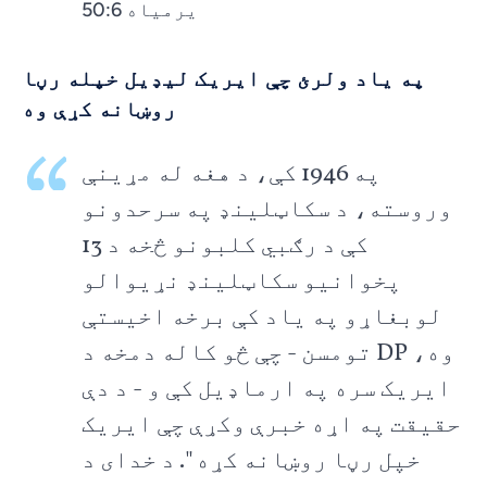
یرمیاه 50:6
په یاد ولرئ چې ایریک لیډیل خپله رڼا
روښانه کړې وه
په 1946 کې، د هغه له مړینې
وروسته، د سکاټلینډ په سرحدونو
کې د رګبي کلبونو څخه د 13
پخوانیو سکاټلینډ نړیوالو
لوبغاړو په یاد کې برخه اخیستې
وه، DP تومسن - چې څو کاله دمخه د
ایریک سره په ارماډیل کې و - د دې
حقیقت په اړه خبرې وکړې چې ایریک
خپل رڼا روښانه کړه ". د خدای د