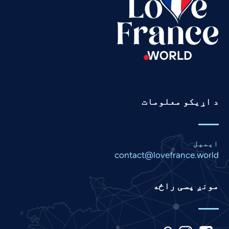
Swahili
Spanish
Russian
Romanian
Portuguese
Persian
د اړیکو معلومات
Panjabi
Nepali
Marathi
ایمیل
Malay
contact@lovefrance.world
Korean
مونږ پسی راځه
Khmer
Kannada
Japanese