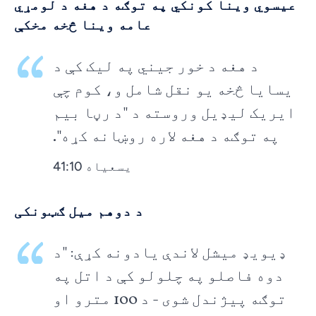
عیسوي وینا کونکي په توګه د هغه د لومړي
عامه وینا څخه مخکې
د هغه د خور جیني په لیک کې د
یسایا څخه یو نقل شامل و، کوم چې
ایریک لیډیل وروسته د "د رڼا بیم
په توګه د هغه لاره روښانه کړه".
یسعیاه 41:10
د دوهم میل ګټونکی
ډیویډ میشل لاندې یادونه کړې: "د
دوه فاصلو په چلولو کې د اتل په
توګه پیژندل شوی - د 100 مترو او