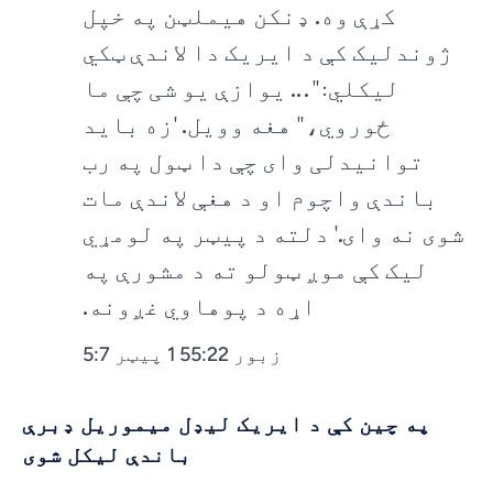
کړې وه. ډنکن هیملټن په خپل
ژوندلیک کې د ایریک دا لاندې ټکي
لیکلي: "... یوازې یو شی چې ما
ځوروي،" هغه وویل. 'زه باید
توانیدلی وای چې دا ټول په رب
باندې واچوم او د هغې لاندې مات
شوی نه وای.' دلته د پیټر په لومړي
لیک کې موږ ټولو ته د مشورې په
اړه د پوهاوي غږونه.
زبور 55:22 1 پیټر 5:7
په چین کې د ایریک لیډل میموریل ډبرې
باندې لیکل شوی