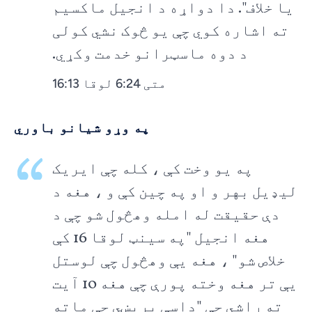
یا خلاف". دا دواړه د انجیل ماکسیم
ته اشاره کوي چې یو څوک نشي کولی
د دوه ماسټرانو خدمت وکړي.
متی 6:24 لوقا 16:13
په وړو شیانو باوري
په یو وخت کې ، کله چې ایریک
لیډیل بهر و او په چین کې و ، هغه د
دې حقیقت له امله وهڅول شو چې د
هغه انجیل "په سینټ لوقا 16 کې
خلاص شو" ، هغه یې وهڅول چې لوستل
یې تر هغه وخته پورې چې هغه 10 آیت
ته راشي چې "داسې بریښي چې ماته