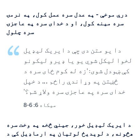
درې موخې - په عدل سره عمل کول، په نرمۍ
سره مینه کول، او د خدای سره په عاجزۍ
سره چلول
دا یو متن دی چې د ایریک لیډیل
لخوا لیکل شوي یو یا ډیرو لیکونو
کې ښودل شوی: 'زه له کوم ځای سره د
څښتن په وړاندې راځم ... د خپل
خدای سره په عاجزۍ سره ولاړ شم؟'
میکاه 6: 6-8
د ایریک لیډیل خور، جیني څخه په وخت سره
هڅونه، د لویدیځ لوتیان په ارماډیل کې د