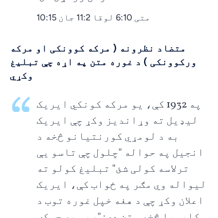
متی 6:10 لوقا 11:2 جان 10:15
متضاد نظرونه ( مرکه کوونکی او مرکه
ورکوونکی ) د غوره متن په اړه چې تبلیغ
وکړي
په 1932 کې، یو مرکه کونکي ایریک
لیډیل ته وړاندیز وکړ چې ایریک
به د لومړي کورنتیانو څخه د
انجیل په حواله "چلول چې تاسو یې
ترلاسه کولی شئ" تبلیغ کولو ته
لیواله وي مګر په ځواب کې، ایریک
اعلان وکړ چې د هغه خپل غوره توب د
کلیسیا څخه متن دی: "ریس په چټکۍ