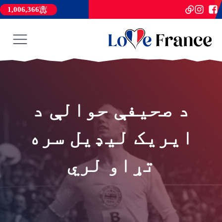
1,006,366
د صحیفې حوالې د
ایریک لیډیل سره
تړاو لري