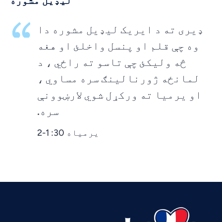
لیډیل مشوره
ډیری ته د ایریک لیډیل مشوره دا
وه چې قلم او پنسل واخلئ او هغه
څه ولیکئ چې تاسو ته راځي ، د
لمانځه ژورنالینګ سره مساوي ،
او یرمیا ته ورکړل شوي لارښوونې
سره.
یرمیاه 30: 1-2
Vietnamese
Urdu
Thai
Telugu
Tamil