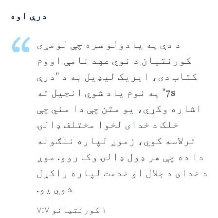
درې اوه
د دې په یادولو سره چې لومړی
کورنتیان د نوي عهد نامې اووم
کتاب دی، ایریک لیډیل به د "درې
7s" په نوم یاد شوي انجیل ته
اشاره وکړي، یو متن چې دا مني چې
خلک د خدای لخوا مختلف ډالۍ
ترلاسه کوي، زموږ لپاره ننګونه
دا ده چې هر ډول ډالۍ وکاروو. موږ
د خدای د جلال او خدمت لپاره راکړل
شوي یو.
۱ کورنتیانو ۷:۷