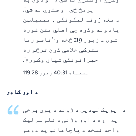
پرمخ ځي او ستړي نه شي'.
د هغه ژوند لیکونکی ، هیمیلټن
یادونه وکړه چې اصلي متن غوره
شوی د زبور 119 څخه و: 'تاسو زما
سترګې خلاصې کړئ ترڅو زه
حیرانونکي شیان وګورم'.
یسعیاه 40:31 زبور 119:28
د اور ګاډی
د ایریک لیډیل د ژوند د یوې برخې
په اړه د اور وژنې د فلم سرلیک
واحد نسخه د پاچاهانو په دوهم