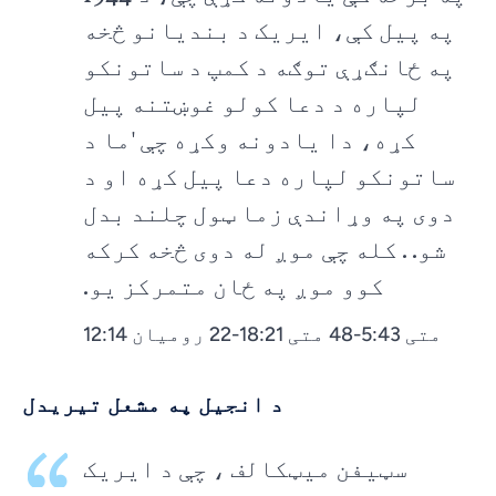
په پیل کې، ایریک د بندیانو څخه
په ځانګړې توګه د کمپ د ساتونکو
لپاره د دعا کولو غوښتنه پیل
کړه، دا یادونه وکړه چې 'ما د
ساتونکو لپاره دعا پیل کړه او د
دوی په وړاندې زما ټول چلند بدل
شو. . کله چې موږ له دوی څخه کرکه
کوو موږ په ځان متمرکز یو.
متی 5:43-48 متی 18:21-22 رومیان 12:14
د انجیل په مشعل تیریدل
سټیفن میټکالف ، چې د ایریک