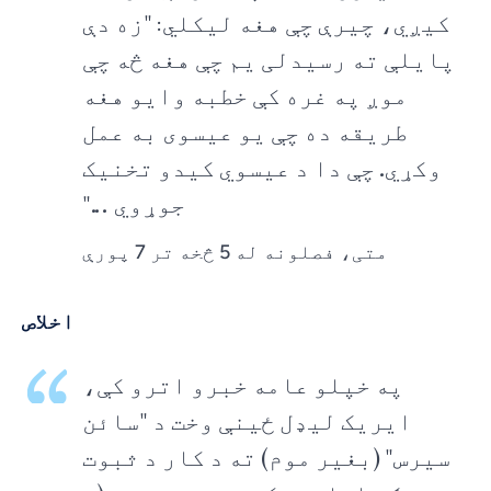
کیږي، چیرې چې هغه لیکلي: "زه دې
پایلې ته رسیدلی یم چې هغه څه چې
موږ په غره کې خطبه وایو هغه
طریقه ده چې یو عیسوی به عمل
وکړي. چې دا د عیسوي کیدو تخنیک
جوړوي ..."
متی، فصلونه له 5 څخه تر 7 پورې
اخلاص
په خپلو عامه خبرو اترو کې،
ایریک لیډل ځینې وخت د "سائن
سیرس" (بغیر موم) ته د کار د ثبوت