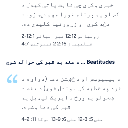
خبرې وکړې چې ثابت پاتې کیدل د
ګټلو په پرتله خورا مهم دي: ژوند
هڅه کوي او زړورتیا کلیدي ده.
روميانو 12:12 عبرانيانو 12:1-2
فيليپيان 2:16 2 تيموتيس 4:7
Beatitudes ... د هغه په قبر کې حواله شوي
د بیټیوټس او د څښتن دعا (دواړه د
غره په خطبه کې موندل شوي) د هغه د
ښخولو په ورځ د ایریک لیډیل په
قبر کې دعا وشوه.
متی 5: 3-12 متی 6: 9-13 لوقا 11: 2-4