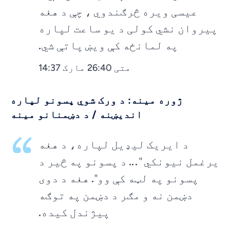
عیسی ویره څرګندوي ، چې د هغه
پیروان نشي کولی د یو ساعت لپاره
په لمانځه کې ویښ پاتې شي.
متی 26:40 مارک 14:37
ژوره مینه: د ورک شوي پسونو لپاره
اندیښنه / د دښمنانو مینه
د ایریک لیډیل لپاره، د هغه
یرغمل نیونکي "... د پسونو په څیر د
پسونو په لټه کې وو". هغه د دوی
دښمن نه و مګر د دښمن په توګه
پیژندل کیده.