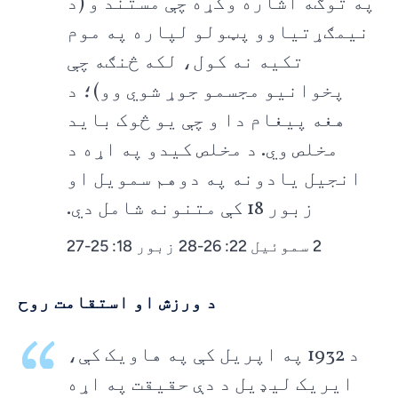
په توګه اشاره وکړه چې مستند و (د
نیمګړتیاوو پټولو لپاره په موم
تکیه نه کول، لکه څنګه چې
پخوانیو مجسمو جوړ شوي وو)؛ د
هغه پیغام دا و چې یو څوک باید
مخلص وي. د مخلص کیدو په اړه د
انجیل یادونه په دوهم سمویل او
زبور 18 کې متنونه شامل دي.
2 سموئیل 22: 26-28 زبور 18: 25-27
د ورزش او استقامت روح
د 1932 په اپریل کې په هاویک کې،
ایریک لیډیل د دې حقیقت په اړه