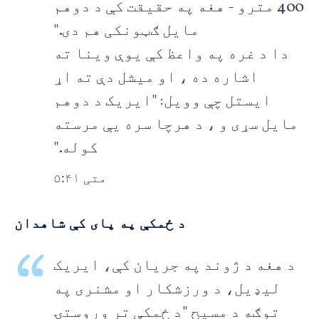
400 مترو - هغه په حقیقت کې د دوهم
مایل ګټونکی هم دی."
دا د غره په واعظ کې یوې وینا ته
اشاره ده ، او میشل دې ته اړ
ایستل چې وویل: "ایریک د دوهم
مایل سړی و ، د هرچا سره یې مرسته
کوله."
متی ۵:۴۱
د ځمکې په پای کې شاهدان
د هغه د ژوند په جریان کې، ایریک
لیډیل، د ورزشکار او مشنری په
توګه د مسیح "د ځمکې تر وروستۍ