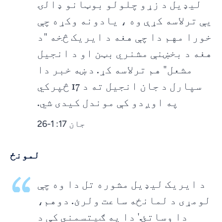
لیډیل د زړو چلولو بوټانو ډالۍ
یې ترلاسه کړې وه ، یادونه وکړه چې
خورا مهم دا چې هغه د ایریک څخه "د
هغه د بخښنې مشنري بټن او د انجیل
مشعل" هم ترلاسه کړ. د ښه خبر دا
سپارل د جان انجیل ته د 17 څپرکي
په اوږدو کې موندل کیدی شي.
جان 17: 1-26
لمونځ
د ایریک لیډیل مشوره تل دا وه چې
لومړی د لمانځه ساعت ولرئ. دوهم،
دا وساتئ.' دا په ګیتسمني کې د