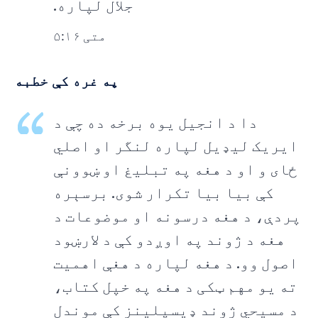
جلال لپاره.
متی ۵:۱۶
په غره کې خطبه
دا د انجیل یوه برخه ده چې د
ایریک لیډیل لپاره لنگر او اصلي
ځای و او د هغه په تبلیغ او ښوونې
کې بیا بیا تکرار شوی. برسېره
پردې، د هغه درسونه او موضوعات د
هغه د ژوند په اوږدو کې د لارښود
اصول وو. د هغه لپاره د هغې اهمیت
ته یو مهم ټکی د هغه په خپل کتاب،
د مسیحي ژوند ډیسپلینز کې موندل