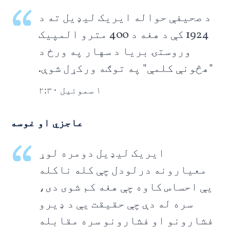
د صحیفې حواله ایریک لیډیل ته د
1924 کې د هغه د 400 مترو المپیک
وروستۍ بریا د سهار په ورځ د
"هڅونې کلمې" په توګه ورکړل شوې.
۱ سموئیل ۲:۳۰
عاجزي او غوسه
ایریک لیډیل دومره لوړ
معیارونه درلودل چې کله ناکله
یې احساس کاوه چې هغه کم شوی دی،
سره له دې چې حقیقت یې د ډیرو
فشارونو او فشارونو سره مقابله