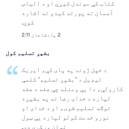
کتاب کې موندل کیږي او د الیاس
آسمان ته پورته کیدو ته اشاره
کوي.
2 پادشاهان 2:11
بشپړ تسلیم کول
د خپل ژوند په پای کې، ایریک
لیډیل د "بشپړ تسلیم" کلمې
کارولې، دا یې ومنله چې هغه د هغه
لپاره د خدای رضا ته په بشپړه
توګه تسلیم شوی، او د خدای او
نورو خدمت کولو لپاره یې ټول
توان ورکړی دی.