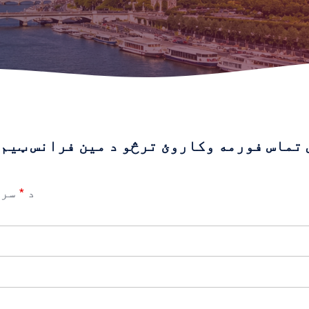
 تماس فورمه وکاروئ ترڅو د مین فرانس ټیم 
د
*
سره