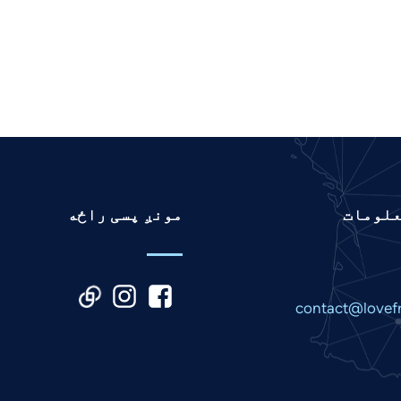
علومات
مونږ پسی راځه
contact@lovef