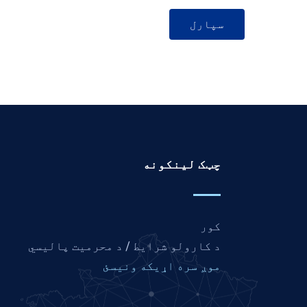
چټک لینکونه
کور
د کارولو شرایط / د محرمیت پالیسي
موږ سره اړیکه ونیسئ