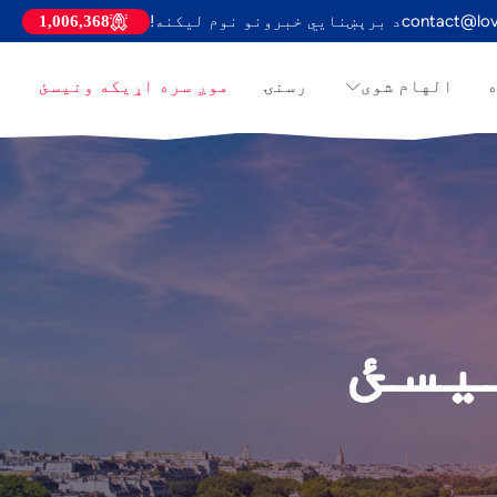
contact@lov
د برېښنايي خبرونو نوم لیکنه!
1,006,368
ه
الهام شوی
رسنۍ
موږ سره اړیکه ونیسئ
یسئ