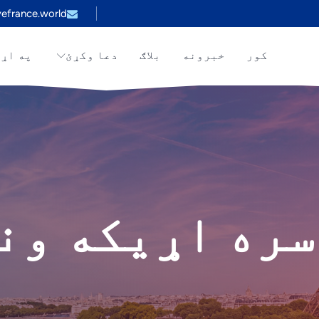
efrance.world
کور
خبرونه
بلاګ
دعا وکړئ
په اړ
سره اړیکه ون