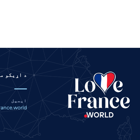
Khmer
Kannada
Japanese
Italian
Indonesian
Hindi
Gujarati
د اړیکو م
German
French
Finnish
ایمیل
Dutch
rance.world
Chinese
Bengali
Arabic