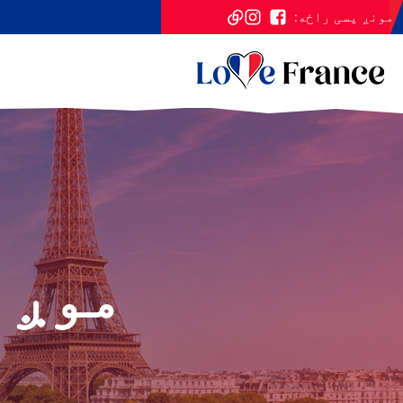
مونږ پسی راځه:
موږ 