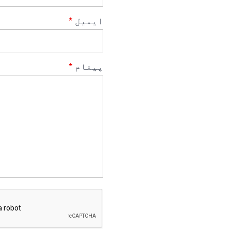
Telugu
ایمیل
*
Tamil
Swahili
پیغام
*
Spanish
Russian
Romanian
Portuguese
Persian
Panjabi
Nepali
Marathi
Malay
Korean