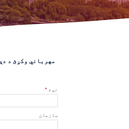
مهرباني وکړئ د دې
نوم
*
Vietnamese
سازمان
Urdu
Thai