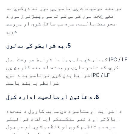
هر هغه توضیحات چې تاسو یې موږ ته درکوي له
هغې څخه موږ کولی شو تاسو وپیژنو زموږ د
محرمیت پالیسۍ سره سم ساتل شوي او پروسس
شوي.
5. په شرایطو کې بدلون
IPC / LF کیدای شي سایټ یا دا شرایط هر وخت بدل
کړي. که تاسو سایټ وروسته له هغه کاروئ چې
IPC / LF شرایط بدل کړي نو تاسو به د نوي
شرایطو پابند یاست.
6. د قانون او صالحیت اداره کول
دا شرایط او ستاسو د دې سایټ کارول د متحده
ایالاتو او د نیو میکسیکو ایالت د قوانینو
سره سم تنظیم شوي او تنظیم شوي او هر ډول