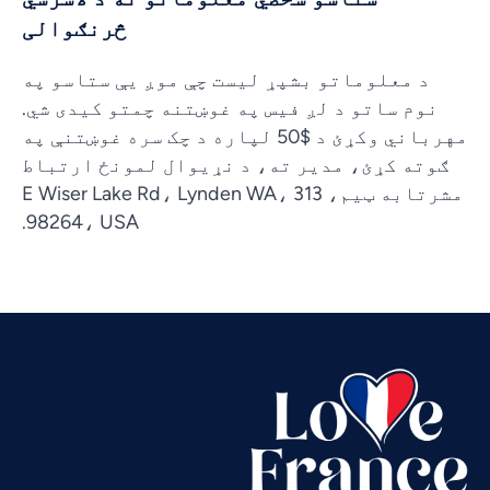
څرنګوالی
د معلوماتو بشپړ لیست چې موږ یې ستاسو په
نوم ساتو د لږ فیس په غوښتنه چمتو کیدی شي.
مهرباني وکړئ د $50 لپاره د چک سره غوښتنې په
ګوته کړئ، مدیر ته، د نړیوال لمونځ ارتباط
مشرتابه ټیم، 313 E Wiser Lake Rd، Lynden WA،
98264، USA.
Vietnamese
Urdu
Thai
Telugu
Tamil
Swahili
Spanish
Russian