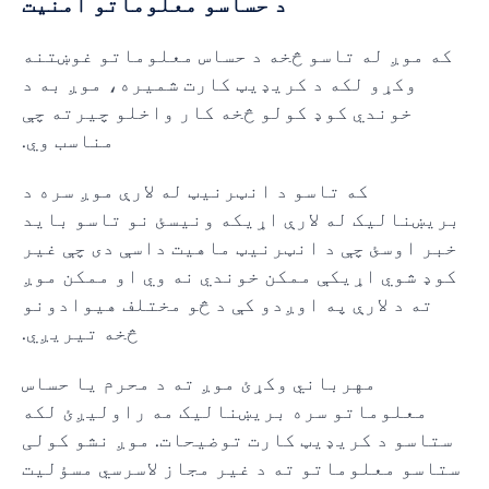
د حساسو معلوماتو امنیت
که موږ له تاسو څخه د حساس معلوماتو غوښتنه
وکړو لکه د کریډیټ کارت شمیره، موږ به د
خوندي کوډ کولو څخه کار واخلو چیرته چې
مناسب وي.
که تاسو د انټرنیټ له لارې موږ سره د
بریښنالیک له لارې اړیکه ونیسئ نو تاسو باید
خبر اوسئ چې د انټرنیټ ماهیت داسې دی چې غیر
کوډ شوي اړیکې ممکن خوندي نه وي او ممکن موږ
ته د لارې په اوږدو کې د څو مختلف هیوادونو
څخه تیریږي.
مهرباني وکړئ موږ ته د محرم یا حساس
معلوماتو سره بریښنالیک مه راولیږئ لکه
ستاسو د کریډیټ کارت توضیحات. موږ نشو کولی
ستاسو معلوماتو ته د غیر مجاز لاسرسي مسؤلیت