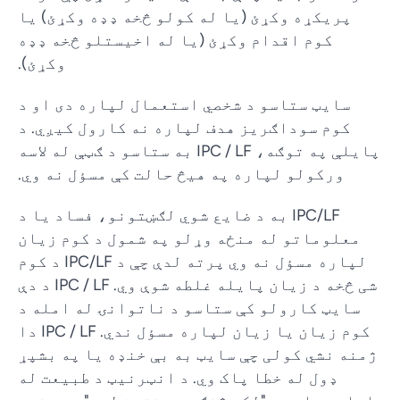
پریکړه وکړئ (یا له کولو څخه ډډه وکړئ) یا
کوم اقدام وکړئ (یا له اخیستلو څخه ډډه
وکړئ).
سایټ ستاسو د شخصي استعمال لپاره دی او د
کوم سوداګریز هدف لپاره نه کارول کیږي. د
پایلې په توګه، IPC / LF به ستاسو د ګټې له لاسه
ورکولو لپاره په هیڅ حالت کې مسؤل نه وي.
IPC/LF به د ضایع شوي لګښتونو، فساد یا د
معلوماتو له منځه وړلو په شمول د کوم زیان
لپاره مسؤل نه وي پرته لدې چې د IPC/LF د کوم
شی څخه د زیان پایله غلطه شوې وي. IPC / LF د دې
سایټ کارولو کې ستاسو د ناتوانۍ له امله د
کوم زیان یا زیان لپاره مسؤل ندي. IPC / LF دا
ژمنه نشي کولی چې سایټ به بې خنډه یا په بشپړ
ډول له خطا پاک وي. د انټرنیټ د طبیعت له