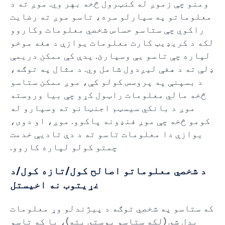
ومنو چې زموږ له کنټرول څخه بهر وي. موږ ته د
معلوماتو په سپارلو سره، تاسو موږ ته رضايت
راکوي چې ستاسو حساس شخصي معلومات وکاروو
لکه د کریډیټ کارت معلومات یوازې د هغه موخو
لپاره چې تاسو یې وسپارئ. پدې کې ممکن دریمې
ډلې ته د هغې لیږدول شامل وي. د مثال په توګه،
د بسپنې په پروسس کولو کې، موږ ممکن ستاسو
څخه مالي معلومات راټول کړو چې بیا وروسته
موږ د بانکي سیسټم اجنټانو ته وسپارو له
کومو څخه چې موږ فنډونه پاکوو. موږ، او دوی،
یوازې دا معلومات تاسو ته د دې تادیې خدمت
چمتو کولو لپاره کاروو.
د شخصي معلوماتو اصالح کول/تازه کول/د
غړیتوب نه اخیستل
که ستاسو په شخصي توګه د پیژندلو وړ معلومات
بدل شي (لکه ستاسو پوستي پته)، یا که تاسو