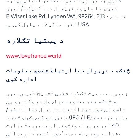
شخړې به یوازې د دوی د محکمو لخوا پریکړه
کیږي. دا سایټ د نړیوال دعا کنیکټ / لیون
فرانس - 313 E Wiser Lake Rd, Lynden WA, 98264,
USA لخوا ملکیت او چلول کیږي.
د پټتیا تګلاره
www.lovefrance.world
څنګه د نړیوال دعا ارتباط شخصي معلومات
اداره کوي
زموږ د محرمیت تګلاره لاندې تشریح کوي چې موږ
به څنګه هغه معلومات راټول او وکاروو چې
تاسو یې موږ ته راکړئ. د نړیوال دعا اړیکه /
مینه فرانسه (IPC / LF) د نړۍ له ګوټ ګوټ څخه د
40 لوړ پوړو لمونځونو او ماموریت وزارت
مشرانو یوه ډله ده. د 'موږ' کلمه د نړیوالې