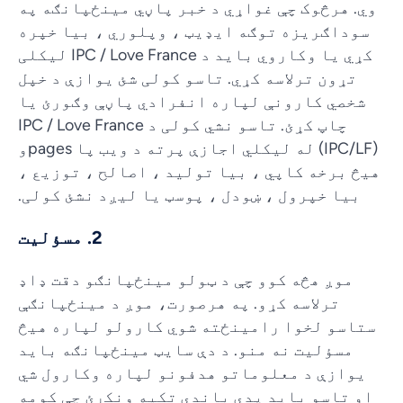
وي. هرڅوک چې غواړي د خبر پاڼي مینځپانګه په
سوداګریزه توګه ایډیټ ، وپلوري ، بیا خپره
کړي یا وکاروي باید د IPC / Love France لیکلی
تړون ترلاسه کړي. تاسو کولی شئ یوازې د خپل
شخصي کارونې لپاره انفرادي پاڼې وګورئ یا
چاپ کړئ. تاسو نشي کولی د IPC / Love France
(IPC/LF) له لیکلي اجازې پرته د ویب پا pagesو
هیڅ برخه کاپي ، بیا تولید ، اصالح ، توزیع ،
بیا خپرول ، ښودل ، پوسټ یا لیږد نشئ کولی.
2. مسؤلیت
موږ هڅه کوو چې د ټولو مینځپانګو دقت ډاډ
ترلاسه کړو. په هرصورت، موږ د مینځپانګې
ستاسو لخوا رامینځته شوي کارولو لپاره هیڅ
مسؤلیت نه منو. د دې سایټ مینځپانګه باید
یوازې د معلوماتو هدفونو لپاره وکارول شي
او تاسو باید پدې باندې تکیه ونکړئ چې کومه