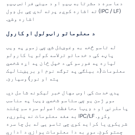
دعا سره د مشرتابه ټیم او د مینې فرانس ټیم
(IPC / LF) ته اشاره کوي، پرته لدې چې بل ډول
اشاره وشي.
د معلوماتو راټولول او کارول
له تاسو څخه به وغوښتل شي چې زموږ په ویب
پاڼه کې د خدماتو ترلاسه کولو یا کارولو
لپاره په فورمو کې د خپل ځان په اړه شخصي
معلومات (د بیلګې په توګه نوم او بریښنالیک
پته او نور) وسپارئ.
پدې خدمت کې اوس مهال خبر لیکونه شامل دي.
موږ ژمن یو چې ستاسو شخصي ډیټا په مناسب
پاملرنې او د ډیټا محافظت اصولو سره سم چلند
وکړو. IPC/LF به هغه معلومات نه پلوري،
شریکوي یا کرایه کوي چې تاسو یې له بل چا سره
چمتو کوئ. موږ به دا معلومات یوازې د ادارې