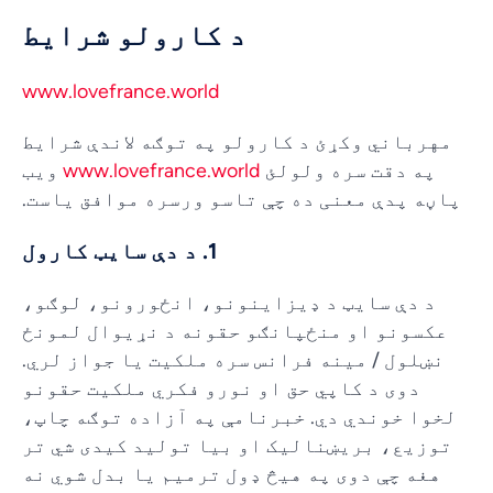
د کارولو شرایط
www.lovefrance.world
مهرباني وکړئ د کارولو په توګه لاندې شرایط
په دقت سره ولولئ
www.lovefrance.world
ویب
پاڼه پدې معنی ده چې تاسو ورسره موافق یاست.
1. د دې سایټ کارول
د دې سایټ د ډیزاینونو، انځورونو، لوګو،
عکسونو او منځپانګو حقونه د نړیوال لمونځ
نښلول / مینه فرانس سره ملکیت یا جواز لري.
دوی د کاپي حق او نورو فکري ملکیت حقونو
لخوا خوندي دي. خبرنامې په آزاده توګه چاپ،
توزیع، بریښنالیک او بیا تولید کیدی شي تر
هغه چې دوی په هیڅ ډول ترمیم یا بدل شوي نه