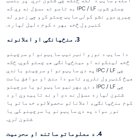
امله، سایټ د "لکه څنګه چې شتون لري" پر بنسټ
چمتو شوی. IPC / LF به تاسو ته مسؤل نه وي که
چیرې موږ نشو کولی سایټ چمتو کړو چې زموږ له
کنټرول څخه بهر د کوم دلیل لپاره.
3. منځپانګې او اعلانونه
دا سایټ د نورو انټرنیټ سایټونو او سرچینو
څخه لینکونه او مینځپانګې هم چمتو کوي. ځکه
چې IPC / LF په دې سایټونو او سرچینو باندې
هیڅ کنټرول نلري، تاسو دا منئ او موافق یاست
چې IPC / LF د دې بهرنیو سایټونو یا سرچینو
شتون لپاره مسؤل نه دی او نه تاییدوي او د
کوم منځپانګې، اعلاناتو محصولاتو، خدماتو یا
نور مواد په دې سایټونو یا سرچینو کې یا
شتون لري.
4. د معلوماتو ساتنه او محرمیت