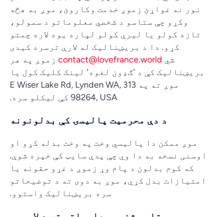
نور نه غواړئ زموږ خدمت وکاروئ، موږ به هڅه
وکړو چې ستاسو د شخصي معلوماتو د سمولو،
تازه کولو یا لیرې کولو لپاره یوه لاره چمتو
کړو. دا د بریښنالیک له لارې ترسره کیدی
شي
contact@lovefrance.world
زموږ په هر
بریښنالیک کې د 'ګډون لغوه' لینک کلیک کول یا
موږ ته په 313 E Wiser Lake Rd, Lynden WA,
98264, USA کې لیکلو سره.
د دې محرمیت پالیسۍ کې بدلونونه
موږ ممکن دا پالیسي وخت په وخت بدله کړو او
اوسنی نسخه به دا وي چې پدې سایټ کې خپره شوې.
که کوم بدلون د پام وړ زموږ د غړو حقونه یا
امتیازات بدل کړي، موږ به دوی ته د توضیحاتو
سره بریښنالیک واستوو.
ستاسو شخصي معلوماتو ته د لاسرسي