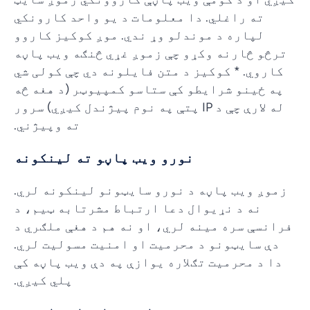
ته راغلي. دا معلومات د یو واحد کارونکي
لپاره د موندلو وړ ندي. موږ کوکیز کاروو
ترڅو څارنه وکړو چې زموږ غړي څنګه ویب پاڼه
کاروي. * کوکیز د متن فایلونه دي چې کولی شي
په ځینو شرایطو کې ستاسو کمپیوټر (د هغه څه
له لارې چې د IP پتې په نوم پیژندل کیږي) سرور
ته وپیژني.
نورو ویب پاڼو ته لینکونه
زموږ ویب پاڼه د نورو سایټونو لینکونه لري.
نه د نړیوال دعا ارتباط مشرتابه ټیم، د
فرانسې سره مینه لري، او نه هم د هغې ملګري د
دې سایټونو د محرمیت او امنیت مسولیت لري.
دا د محرمیت تګلاره یوازې په دې ویب پاڼه کې
پلي کیږي.