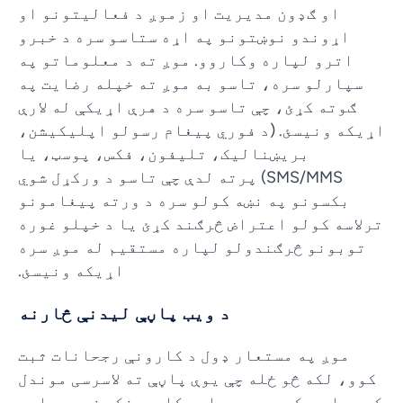
او ګډون مدیریت او زموږ د فعالیتونو او
اړوندو نوښتونو په اړه ستاسو سره د خبرو
اترو لپاره وکاروو. موږ ته د معلوماتو په
سپارلو سره، تاسو به موږ ته خپله رضایت په
ګوته کړئ، چې تاسو سره د هرې اړیکې له لارې
اړیکه ونیسئ. (د فوري پیغام رسولو اپلیکیشن،
بریښنالیک، تلیفون، فکس، پوسټ، یا
SMS/MMS) پرته لدې چې تاسو د ورکړل شوي
بکسونو په نښه کولو سره د ورته پیغامونو
ترلاسه کولو اعتراض څرګند کړئ یا د خپلو غوره
توبونو څرګندولو لپاره مستقیم له موږ سره
اړیکه ونیسئ.
د ویب پاڼې لیدنې څارنه
موږ په مستعار ډول د کارونې رجحانات ثبت
کوو، لکه څو ځله چې یوې پاڼې ته لاسرسی موندل
کیږي او د کومې ویب پاڼې کاروونکي زموږ سایټ