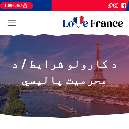
1,006,365
د کارولو شرایط / د
محرمیت پالیسي