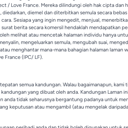
ct / Love France. Mereka dilindungi oleh hak cipta dan ha
, diedarkan, diemel dan diterbitkan semula secara bebas s
 cara. Sesiapa yang ingin mengedit, menjual, menerbitk
rat berita secara komersil hendaklah mendapatkan perj
boleh melihat atau mencetak halaman individu hanya unt
h menyalin, mengeluarkan semula, mengubah suai, menged
atau menghantar mana-mana bahagian halaman laman w
ve France (IPC/ LF).
tepatan semua kandungan. Walau bagaimanapun, kami t
an kandungan yang dibuat oleh anda. Kandungan Laman in
an anda tidak seharusnya bergantung padanya untuk me
ang keputusan atau mengambil (atau mengelak daripad
gunaan peribadi anda dan tidak boleh digunakan untuk se