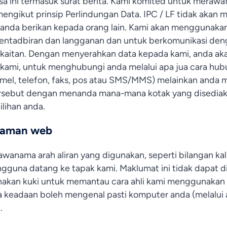
a ini termasuk surat berita. Kami komited untuk merawa
engikut prinsip Perlindungan Data. IPC / LF tidak akan m
nda berikan kepada orang lain. Kami akan menggunakan
ntadbiran dan langganan dan untuk berkomunikasi denga
berkaitan. Dengan menyerahkan data kepada kami, anda a
kami, untuk menghubungi anda melalui apa jua cara hub
-mel, telefon, faks, pos atau SMS/MMS) melainkan anda
rsebut dengan menanda mana-mana kotak yang disedia
lihan anda.
laman web
anama arah aliran yang digunakan, seperti bilangan kal
guna datang ke tapak kami. Maklumat ini tidak dapat 
an kuki untuk memantau cara ahli kami menggunakan tap
 keadaan boleh mengenal pasti komputer anda (melalui a
.