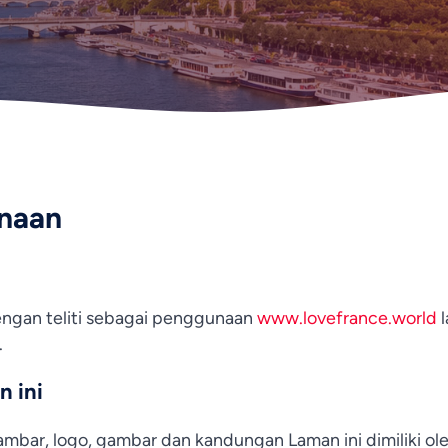
naan
dengan teliti sebagai penggunaan
www.lovefrance.world
l
.
 ini
mbar, logo, gambar dan kandungan Laman ini dimiliki ol