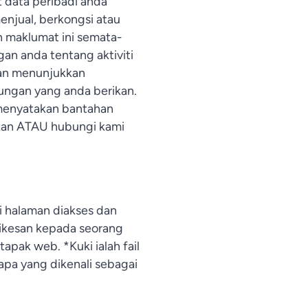
t data peribadi anda
enjual, berkongsi atau
 maklumat ini semata-
n anda tentang aktiviti
kan menunjukkan
ungan yang anda berikan.
 menyatakan bantahan
kan ATAU hubungi kami
i halaman diakses dan
dikesan kepada seorang
ak web. *Kuki ialah fail
pa yang dikenali sebagai