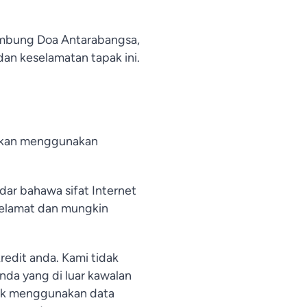
ambung Doa Antarabangsa,
an keselamatan tapak ini.
i akan menggunakan
Vietnamese
dar bahawa sifat Internet
Urdu
 selamat dan mungkin
Thai
Telugu
redit anda. Kami tidak
Tamil
da yang di luar kawalan
Swahili
uk menggunakan data