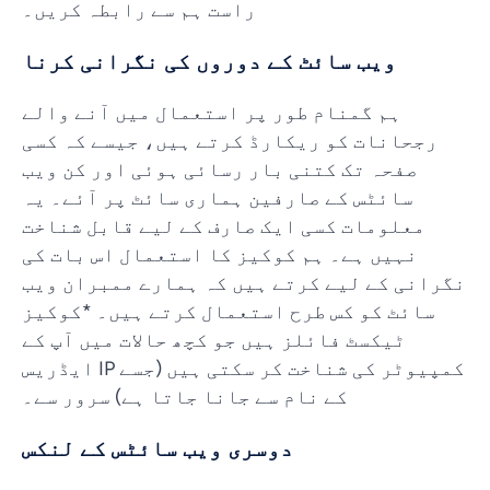
راست ہم سے رابطہ کریں۔
ویب سائٹ کے دوروں کی نگرانی کرنا
ہم گمنام طور پر استعمال میں آنے والے
رجحانات کو ریکارڈ کرتے ہیں، جیسے کہ کسی
صفحہ تک کتنی بار رسائی ہوئی اور کن ویب
سائٹس کے صارفین ہماری سائٹ پر آئے۔ یہ
معلومات کسی ایک صارف کے لیے قابل شناخت
نہیں ہے۔ ہم کوکیز کا استعمال اس بات کی
نگرانی کے لیے کرتے ہیں کہ ہمارے ممبران ویب
سائٹ کو کس طرح استعمال کرتے ہیں۔ *کوکیز
ٹیکسٹ فائلز ہیں جو کچھ حالات میں آپ کے
کمپیوٹر کی شناخت کر سکتی ہیں (جسے IP ایڈریس
کے نام سے جانا جاتا ہے) سرور سے۔
دوسری ویب سائٹس کے لنکس