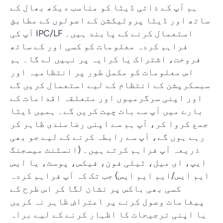
ہم آپ کے ذاتی ڈیٹا کو مناسب دیکھ بھال کے
ساتھ اور ڈیٹا پروٹیکشن کے اصولوں کے مطابق
استعمال کرنے کے پابند ہیں۔ IPC/LF آپ کی
فراہم کردہ معلومات کو کسی اور کے ساتھ
فروخت، اشتراک یا کرایہ پر نہیں لے گا۔ ہم
اس معلومات کو مکمل طور پر انتظامیہ اور
سبسکرپشن کے انتظام کے لیے استعمال کریں گے
اور اپنی سرگرمیوں اور متعلقہ اقدامات کے
بارے میں آپ سے بات چیت کریں گے۔ ہمیں ڈیٹا
جمع کروا کر، آپ ہم سے اپنی رضامندی ظاہر کر
رہے ہوں گے، آپ سے رابطہ کرنے کے لیے جو بھی
ذریعہ آپ فراہم کرتے ہیں۔ (انسٹنٹ میسجنگ
ایپ، ای میل، ٹیلی فون، فیکس، پوسٹ، یا ایس
ایم ایس/ایم ایم ایس) جب تک کہ آپ فراہم کردہ
کسی بھی باکس پر نشان لگا کر اس طرح کے
پیغامات وصول کرنے پر اعتراض ظاہر نہ کریں
یا اپنی ترجیحات کا اظہار کرنے کے لیے براہ