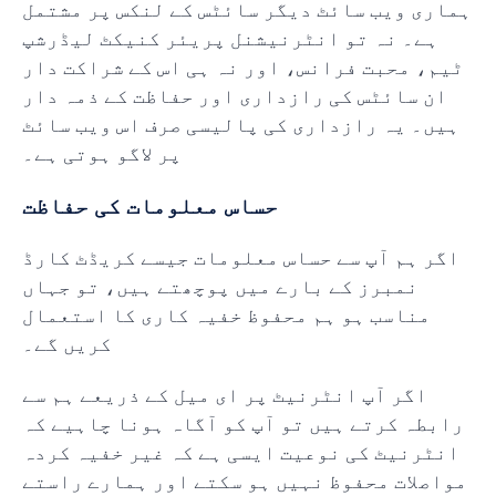
ہماری ویب سائٹ دیگر سائٹس کے لنکس پر مشتمل
ہے۔ نہ تو انٹرنیشنل پریئر کنیکٹ لیڈرشپ
ٹیم، محبت فرانس، اور نہ ہی اس کے شراکت دار
ان سائٹس کی رازداری اور حفاظت کے ذمہ دار
ہیں۔ یہ رازداری کی پالیسی صرف اس ویب سائٹ
پر لاگو ہوتی ہے۔
حساس معلومات کی حفاظت
اگر ہم آپ سے حساس معلومات جیسے کریڈٹ کارڈ
نمبرز کے بارے میں پوچھتے ہیں، تو جہاں
مناسب ہو ہم محفوظ خفیہ کاری کا استعمال
کریں گے۔
اگر آپ انٹرنیٹ پر ای میل کے ذریعے ہم سے
رابطہ کرتے ہیں تو آپ کو آگاہ ہونا چاہیے کہ
انٹرنیٹ کی نوعیت ایسی ہے کہ غیر خفیہ کردہ
مواصلات محفوظ نہیں ہو سکتے اور ہمارے راستے