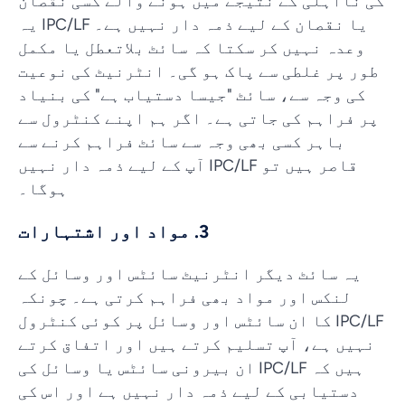
کی نااہلی کے نتیجے میں ہونے والے کسی نقصان
یا نقصان کے لیے ذمہ دار نہیں ہے۔ IPC/LF یہ
وعدہ نہیں کر سکتا کہ سائٹ بلاتعطل یا مکمل
طور پر غلطی سے پاک ہو گی۔ انٹرنیٹ کی نوعیت
کی وجہ سے، سائٹ "جیسا دستیاب ہے" کی بنیاد
پر فراہم کی جاتی ہے۔ اگر ہم اپنے کنٹرول سے
باہر کسی بھی وجہ سے سائٹ فراہم کرنے سے
قاصر ہیں تو IPC/LF آپ کے لیے ذمہ دار نہیں
ہوگا۔
3. مواد اور اشتہارات
یہ سائٹ دیگر انٹرنیٹ سائٹس اور وسائل کے
لنکس اور مواد بھی فراہم کرتی ہے۔ چونکہ
IPC/LF کا ان سائٹس اور وسائل پر کوئی کنٹرول
نہیں ہے، آپ تسلیم کرتے ہیں اور اتفاق کرتے
ہیں کہ IPC/LF ان بیرونی سائٹس یا وسائل کی
دستیابی کے لیے ذمہ دار نہیں ہے اور اس کی