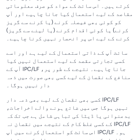
کرتے ہیں۔ اس سائٹ کے مواد کو صرف معلوماتی
مقاصد کے لیے استعمال کیا جانا چاہیے اور آپ
کو کوئی بھی فیصلہ کرنے (یا کرنے سے گریز
کرنے) یا کوئی اقدام کرنے (یا لینے سے گریز)
کرنے کے لیے اس پر انحصار نہیں کرنا چاہیے۔
سائٹ آپ کے ذاتی استعمال کے لیے ہے اور اسے
کسی تجارتی مقصد کے لیے استعمال نہیں کیا
جانا چاہیے۔ نتیجے کے طور پر، IPC/LF آپ کے
منافع کے نقصان کے لیے کسی بھی صورت میں ذمہ
دار نہیں ہوگا۔
IPC/LF کسی بھی نقصان کے لیے بھی ذمہ دار
نہیں ہوگا جس میں ضائع ہونے والے اخراجات،
بدعنوانی یا ڈیٹا کی تباہی شامل ہے جب تک کہ
IPC/LF کے کسی غلط کام کے نتیجے میں نقصان نہ
ہو۔ IPC/LF اس سائٹ کو استعمال کرنے میں آپ