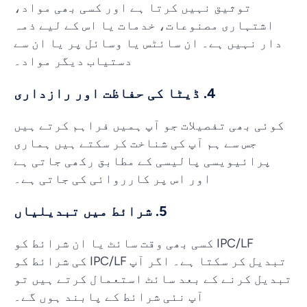
توثیق نہیں کرتا ہے اور کسی بھی مواد،
اشتہاری مصنوعات، خدمات یا اس کے لیے ذمہ
دار نہیں ہے۔ ان سائٹس یا وسائل پر یا ان سے
دستیاب دیگر مواد۔
4. ڈیٹا کی حفاظت اور رازداری
کوئی بھی تفصیلات جو آپ ہمیں فراہم کرتے ہیں
جس سے ہم آپ کی شناخت کر سکتے ہیں ہماری
پرائیویسی پالیسی کے مطابق رکھی جاتی ہے
اور اس پر کارروائی کی جاتی ہے۔
5. شرائط میں تبدیلیاں
IPC/LF کسی بھی وقت سائٹ یا ان شرائط کو
تبدیل کر سکتا ہے۔ اگر آپ IPC/LF کی شرائط کو
تبدیل کرنے کے بعد سائٹ استعمال کرتے ہیں تو
آپ نئی شرائط کے پابند ہوں گے۔