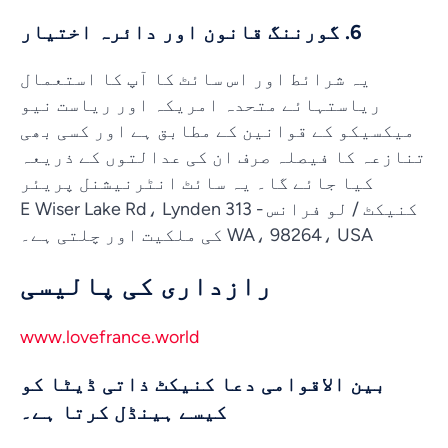
6. گورننگ قانون اور دائرہ اختیار
یہ شرائط اور اس سائٹ کا آپ کا استعمال
ریاستہائے متحدہ امریکہ اور ریاست نیو
میکسیکو کے قوانین کے مطابق ہے اور کسی بھی
تنازعہ کا فیصلہ صرف ان کی عدالتوں کے ذریعہ
کیا جائے گا۔ یہ سائٹ انٹرنیشنل پریئر
کنیکٹ / لو فرانس - 313 E Wiser Lake Rd، Lynden
WA، 98264، USA کی ملکیت اور چلتی ہے۔
رازداری کی پالیسی
www.lovefrance.world
بین الاقوامی دعا کنیکٹ ذاتی ڈیٹا کو
کیسے ہینڈل کرتا ہے۔