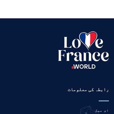
Thai
Telugu
Tamil
Swahili
Spanish
Russian
Romanian
Portuguese
Persian
Pashto
رابطہ کی معلومات
Panjabi
Nepali
Marathi
ای میل