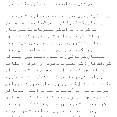
میں کئی مختلف ممالک سے گزر سکتے ہیں۔
براہ کرم ہمیں خفیہ یا حساس معلومات جیسے کہ
اپنے کریڈٹ کارڈ کی تفصیلات کے ساتھ ای میل
نہ کریں۔ ہم آپ کی معلومات تک غیر مجاز
رسائی کی ذمہ داری قبول نہیں کر سکتے جو
ہمارے کنٹرول سے باہر ہے۔ ہمیں ڈیٹا جمع
کروا کر، آپ ہمیں اپنا حساس ذاتی ڈیٹا
استعمال کرنے کی رضامندی دیتے ہیں جیسے کہ
کریڈٹ کارڈ کی معلومات صرف اور صرف ان مقاصد
کے لیے جن کے لیے آپ اسے جمع کراتے ہیں۔ اس
میں اسے تیسرے فریق کو منتقل کرنا شامل ہو
سکتا ہے۔ مثال کے طور پر، عطیات پر کارروائی
کرتے ہوئے، ہم آپ سے مالیاتی ڈیٹا اکٹھا کر
سکتے ہیں جسے پھر ہم بینکنگ سسٹم کے ایجنٹوں
کو بھیج دیتے ہیں جن سے ہم فنڈز کلیئر کرتے
ہیں۔ ہم، اور وہ، یہ معلومات صرف آپ کو