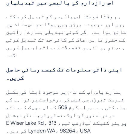
اس رازداری کی پالیسی میں تبدیلیاں
ہم وقتا فوقتا اس پالیسی کو تبدیل کر سکتے
ہیں اور موجودہ ورژن وہی ہوگا جو اس سائٹ پر
شائع ہوا ہے۔ اگر کوئی تبدیلی ہمارے اراکین
کے حقوق یا مراعات کو کافی حد تک تبدیل کرتی
ہے، تو ہم انہیں تفصیلات کے ساتھ ای میل کریں
گے۔
اپنی ذاتی معلومات تک کیسے رسائی حاصل
کریں۔
ہمارے پاس آپ کے نام پر موجود ڈیٹا کی مکمل
فہرست تھوڑی سی فیس کی درخواست پر فراہم کی
جا سکتی ہے۔ براہ کرم $50 کے لیے چیک کے ساتھ
درخواستوں کو ایڈمنسٹریٹر، انٹرنیشنل
پریئر کنیکٹ لیڈرشپ ٹیم، 313 E Wiser Lake Rd،
Lynden WA، 98264، USA کو دیں۔
Vietnamese