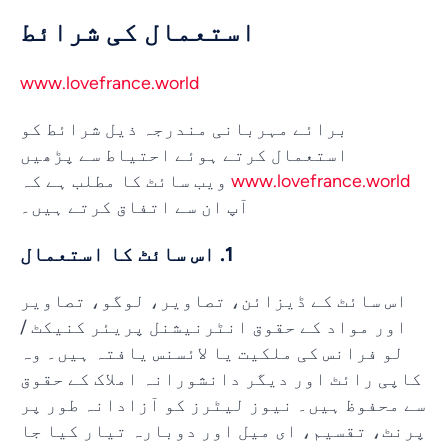
استعمال کی شرائط
www.lovefrance.world
برائے مہربانی مندرجہ ذیل شرائط کو
استعمال کرتے ہوئے احتیاط سے پڑھیں
www.lovefrance.world
ویب سائٹ کا مطلب ہے کہ
آپ ان سے اتفاق کرتے ہیں۔
1. اس سائٹ کا استعمال
اس سائٹ کے ڈیزائن، تصاویر، لوگو، تصاویر
اور مواد کے حقوق انٹرنیشنل پریئر کنیکٹ /
لو فرانس کی ملکیت یا لائسنس یافتہ ہیں۔ وہ
کاپی رائٹ اور دیگر دانشورانہ املاک کے حقوق
سے محفوظ ہیں۔ نیوز لیٹرز کو آزادانہ طور پر
پرنٹ، تقسیم، ای میل اور دوبارہ تیار کیا جا