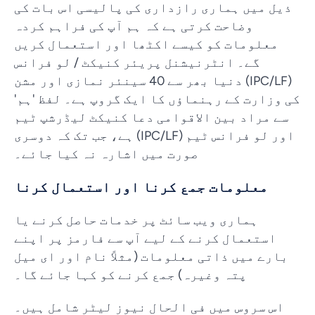
ذیل میں ہماری رازداری کی پالیسی اس بات کی
وضاحت کرتی ہے کہ ہم آپ کی فراہم کردہ
معلومات کو کیسے اکٹھا اور استعمال کریں
گے۔ انٹرنیشنل پریئر کنیکٹ / لو فرانس
(IPC/LF) دنیا بھر سے 40 سینئر نمازی اور مشن
کی وزارت کے رہنماؤں کا ایک گروپ ہے۔ لفظ 'ہم'
سے مراد بین الاقوامی دعا کنیکٹ لیڈرشپ ٹیم
اور لو فرانس ٹیم (IPC/LF) ہے، جب تک کہ دوسری
صورت میں اشارہ نہ کیا جائے۔
معلومات جمع کرنا اور استعمال کرنا
ہماری ویب سائٹ پر خدمات حاصل کرنے یا
استعمال کرنے کے لیے آپ سے فارمز پر اپنے
بارے میں ذاتی معلومات (مثلاً نام اور ای میل
پتہ وغیرہ) جمع کرنے کو کہا جائے گا۔
اس سروس میں فی الحال نیوز لیٹر شامل ہیں۔