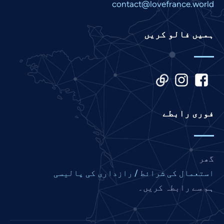
Malay
contact@lovefrance.world
Korean
ہمیں فالو کریں
Khmer
Kannada
Japanese
Italian
Indonesian
فوری رابطے
Hindi
Gujarati
German
گھر
French
استعمال کی شرائط / رازداری کی پالیسی
Finnish
ہم سے رابطہ کریں۔
Dutch
Chinese