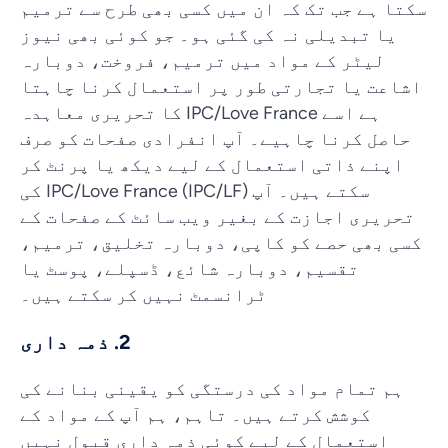
سکتا ہے جب تک کہ ان میں کسی بھی طرح سے ترمیم
یا تبدیلی نہ کی گئی ہو۔ جو کوئی بھی نیوز
لیٹر کے مواد میں ترمیم، فروخت، دوبارہ
اشاعت یا تجارتی طور پر استعمال کرنا چاہتا
ہے اسے IPC/Love France کا تحریری معاہدہ
حاصل کرنا چاہیے۔ آپ انفرادی صفحات کو صرف
اپنے ذاتی استعمال کے لیے دیکھ یا پرنٹ کر
سکتے ہیں۔ آپ IPC/Love France (IPC/LF) کی
تحریری اجازت کے بغیر ویب سائٹ کے صفحات کے
کسی بھی حصے کو کاپی، دوبارہ تخلیق، ترمیم،
تقسیم، دوبارہ شائع، ڈسپلے، پوسٹ یا
ٹرانسمٹ نہیں کر سکتے ہیں۔
2. ذمہ داری
ہم تمام مواد کی درستگی کو یقینی بنانے کی
کوشش کرتے ہیں۔ تاہم، ہم آپ کے مواد کے
استعمال کے لیے کوئی ذمہ داری قبول نہیں