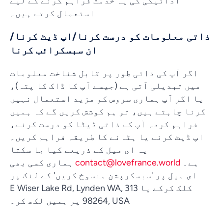
ادائیگی کی یہ خدمت فراہم کرنے کے لیے
استعمال کرتے ہیں۔
ذاتی معلومات کو درست کرنا/اپ ڈیٹ کرنا/
ان سبسکرائب کرنا
اگر آپ کی ذاتی طور پر قابل شناخت معلومات
میں تبدیلی آتی ہے (جیسے آپ کا ڈاک کا پتہ)،
یا اگر آپ ہماری سروس کو مزید استعمال نہیں
کرنا چاہتے ہیں، تو ہم کوشش کریں گے کہ ہمیں
فراہم کردہ آپ کے ذاتی ڈیٹا کو درست کرنے،
اپ ڈیٹ کرنے یا ہٹانے کا طریقہ فراہم کریں۔
یہ ای میل کے ذریعے کیا جا سکتا
ہے۔
contact@lovefrance.world
ہماری کسی بھی
ای میل پر 'سبسکرپشن منسوخ کریں' کے لنک پر
کلک کرکے یا 313 E Wiser Lake Rd, Lynden WA,
98264, USA پر ہمیں لکھ کر۔