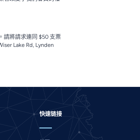
Panjabi
Nepali
Marathi
Malay
將請求連同 $50 支票
Korean
Wiser Lake Rd, Lynden
Khmer
Kannada
Japanese
Italian
Indonesian
Hindi
快速链接
Gujarati
German
French