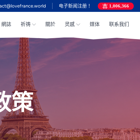
act@lovefrance.world
电子新闻注册！
1,006,366
網誌
祈祷
關於
灵感
媒体
联系我们
政策