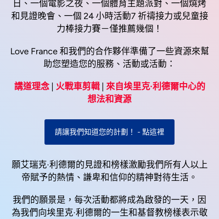
日、一個電影之夜、一個體育主題派對、一個燒烤
和見證晚會、一個 24 小時活動7 祈禱接力或兒童接
力棒接力賽－僅推薦幾個！
Love France 和我們的合作夥伴準備了一些資源來幫
助您塑造您的服務、活動或活動：
講道理念
|
火戰車剪輯
|
來自埃里克·利德爾中心的
想法和資源
請讓我們知道您的計劃！ - 點這裡
願艾瑞克·利德爾的見證和榜樣激勵我們所有人以上
帝賦予的熱情、謙卑和信仰的精神對待生活。
我們的願景是，每次活動都將成為啟發的一天，因
為我們向埃里克·利德爾的一生和基督教榜樣表示敬