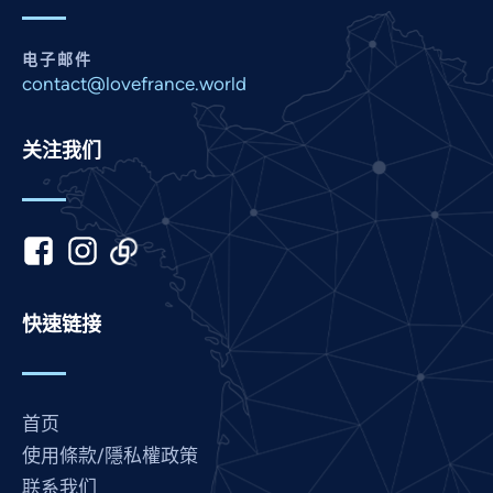
Nepali
Marathi
电子邮件
contact@lovefrance.world
Malay
Korean
关注我们
Khmer
Kannada
Japanese
Italian
Indonesian
快速链接
Hindi
Gujarati
German
首页
French
使用條款/隱私權政策
联系我们
Finnish