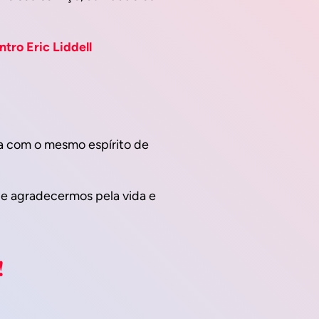
Spanish
Russian
ntro Eric Liddell
Romanian
Persian
Pashto
Panjabi
da com o mesmo espírito de
Nepali
Marathi
 e agradecermos pela vida e
Malay
Korean
Khmer
!
Kannada
Japanese