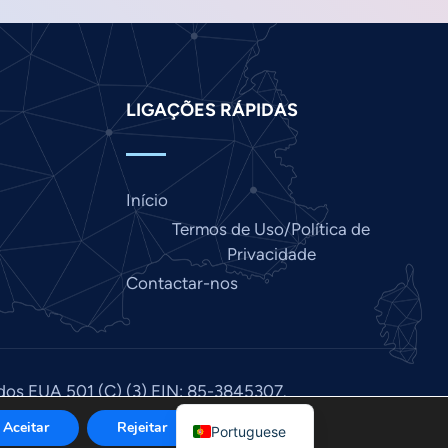
Italian
Indonesian
Hindi
Gujarati
LIGAÇÕES RÁPIDAS
German
French
Início
Finnish
Termos de Uso/Política de
Dutch
Privacidade
Chinese
Contactar-nos
Bengali
Arabic
Afrikaans
 dos EUA 501 (C) (3) EIN: 85-3845307.
English
icação IPC
.
Aceitar
Rejeitar
Portuguese