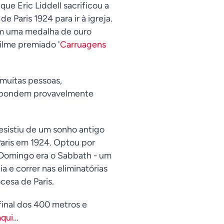
ue Eric Liddell sacrificou a
e Paris 1924 para ir à igreja.
om uma medalha de ouro
filme premiado '
Carruagens
 muitas pessoas,
espondem provavelmente
desistiu de um sonho antigo
Paris em 1924. Optou por
o Domingo era o Sabbath - um
a e correr nas eliminatórias
cesa de Paris.
 final dos 400 metros e
aqui
…