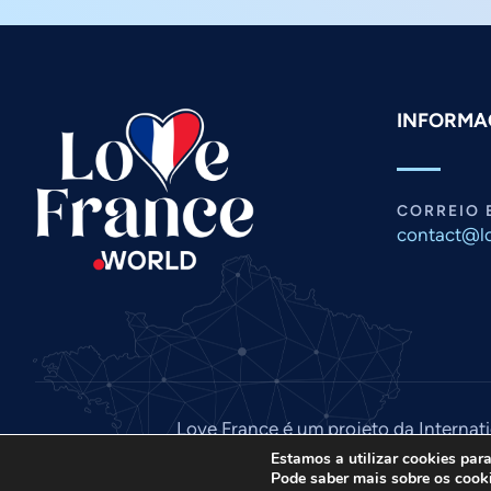
INFORMA
CORREIO 
contact@lo
Love France é um projeto da Internat
© 2026. Tod
Estamos a utilizar cookies par
Pode saber mais sobre os cook