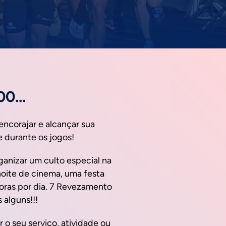
0...
encorajar e alcançar sua
 durante os jogos!
Vietnamese
Urdu
ganizar um culto especial na
Thai
noite de cinema, uma festa
oras por dia. 7 Revezamento
Telugu
 alguns!!!
Tamil
Swahili
 o seu serviço, atividade ou