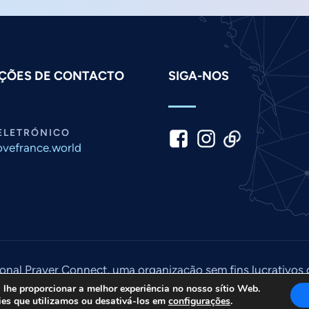
ÇÕES DE CONTACTO
SIGA-NOS
ELETRÓNICO
vefrance.world
ional Prayer Connect, uma organização sem fins lucrativos
os os direitos reservados. Site criado por
Meios de comun
a lhe proporcionar a melhor experiência no nosso sítio Web.
ies que utilizamos ou desativá-los em
configurações
.