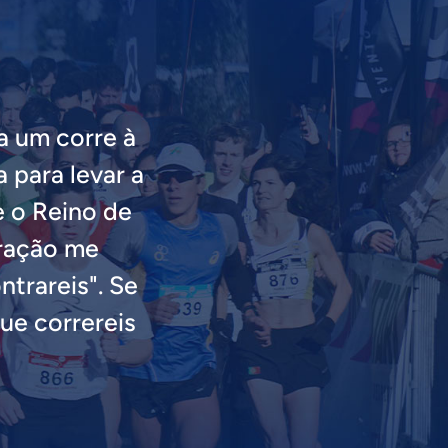
a um corre à
 para levar a
ue o Reino de
oração me
trareis". Se
ue correreis