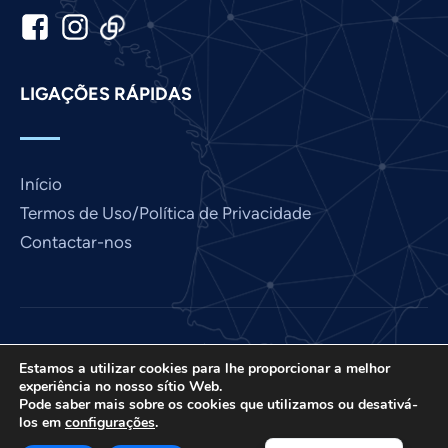
Japanese
Italian
Indonesian
LIGAÇÕES RÁPIDAS
Hindi
Gujarati
German
Início
French
Termos de Uso/Política de Privacidade
Finnish
Contactar-nos
Dutch
Chinese
Bengali
Love France é um projeto da International Prayer
Arabic
Estamos a utilizar cookies para lhe proporcionar a melhor
Connect, uma organização sem fins lucrativos dos
experiência no nosso sítio Web.
EUA 501 (C) (3) EIN: 85-3845307.
Afrikaans
Pode saber mais sobre os cookies que utilizamos ou desativá-
los em
configurações
.
© 2026. Todos os direitos reservados. Site criado por
English