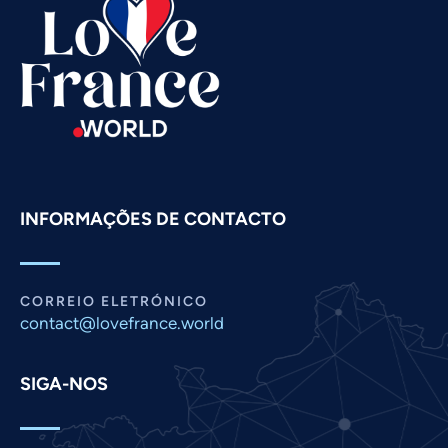
Swahili
Spanish
Russian
Romanian
Persian
Pashto
INFORMAÇÕES DE CONTACTO
Panjabi
Nepali
Marathi
CORREIO ELETRÓNICO
Malay
contact@lovefrance.world
Korean
SIGA-NOS
Khmer
Kannada