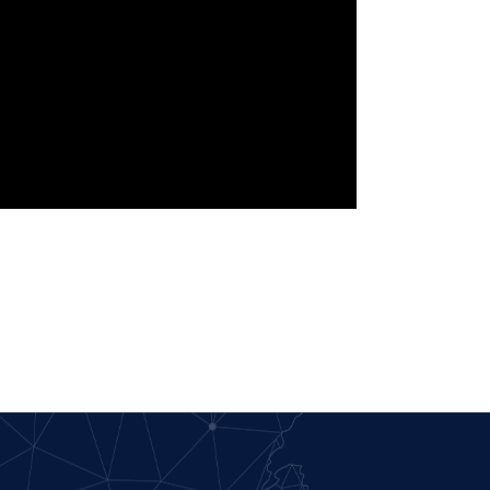
Portuguese
Persian
Pashto
Panjabi
Nepali
Marathi
Malay
Korean
Khmer
Kannada
Japanese
Italian
Indonesian