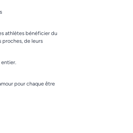
Swahili
s
Spanish
Russian
Romanian
es athlètes bénéficier du
s proches, de leurs
Portuguese
Persian
Pashto
entier.
Panjabi
Nepali
e amour pour chaque être
Marathi
Malay
Korean
Khmer
Kannada