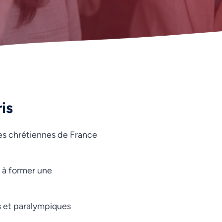
is
ses chrétiennes de France
Vietnamese
Urdu
s à former une
Thai
Telugu
s et paralympiques
Tamil