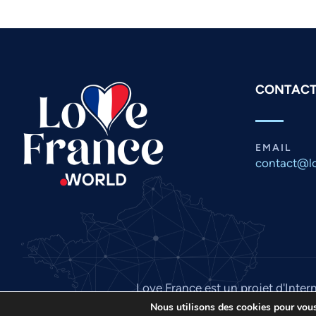
CONTACT
EMAIL
contact@lo
Love France est un projet d'Inter
Nous utilisons des cookies pour vous 