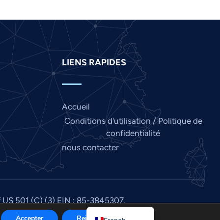
Japanese
Italian
Indonesian
Hindi
LIENS RAPIDES
Gujarati
German
Accueil
Finnish
Conditions d'utilisation / Politique de
Dutch
confidentialité
Chinese
nous contacter
Bengali
Arabic
Afrikaans
f US 501 (C) (3) EIN : 85-3845307.
English
Accepter
Rejeter