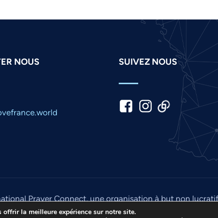
ER NOUS
SUIVEZ NOUS
vefrance.world
national Prayer Connect, une organisation à but non lucrati
© 2026. Tous droits réservés. Site conçu par
IPC Media
.
offrir la meilleure expérience sur notre site.