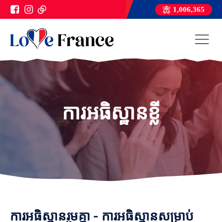
1,006,365
ការអធិស្ឋានខ្លី
ការអធិស្ឋានរួមគ្នា - ការអធិស្ឋានសម្រាប់