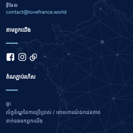
Nepali
អ៊ីមែល
Marathi
contact@lovefrance.world
Malay
តាម​ពួក​យើង
Korean
Kannada
Japanese
Italian
Indonesian
តំណ​ភ្ជាប់​រហ័ស
Hindi
Gujarati
German
ផ្ទះ
French
ល័ក្ខខ័ណ្ឌនៃការប្រើប្រាស់ / គោលការណ៍ឯកជនភាព
Finnish
ទាក់ទង​មក​ពួក​យើង
Dutch