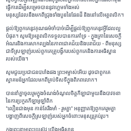
ធ្វើ​ការ​ដើម្បី​សម្រេច​បាន​នូវ​ហ្គេម​ទាំង​អស់
មនុស្សដែលនឹងមកពីជ្រុងទាំងបួននៃផែនដី និងនៅលើអត្តពលិក។
ផ្តល់ឱ្យពួកគេនូវគុណធម៌ចាំបាច់ដើម្បីផ្តល់ឱ្យពួកគេនូវអ្វីដែលល្អ
បំផុត។ សូមឱ្យអត្តពលិកទទួលបានការគាំទ្រ - ក្នុងគ្រានៃសេចក្តី
អំណរនិងការសាកល្បងនៃភាពជោគជ័យនិងបរាជ័យ - ពីមនុស្ស
ជាទីស្រឡាញ់របស់ពួកគេគ្រូបង្វឹករបស់ពួកគេនិងការអធិស្ឋាន
របស់យើង។
សូម​ជួយ​ប្រជាជន​បារាំង​ផង ព្រះអម្ចាស់​អើយ ដូច​ជា​ពួកគេ​
ស្វាគមន៍​អ្នក​ដែល​មក​ពី​គ្រប់​ទិសទី​ក្នុង​ពិភពលោក។
បាន​នាំ​គ្នា​ចូល​រួម​ក្នុង​ចំណង់​ចំណូល​ចិត្ត​កីឡា​ជា​មួយ​នឹង​បាវចនា​
នៃ​ការ​ប្រកួត​កីឡា​អូឡាំពិក
"លឿនជាងមុន កាន់តែរឹងមាំ - រួមគ្នា" អនុញ្ញាតឱ្យពួកគេរួមគ្នា
បង្ហាញពីសេចក្តីស្រឡាញ់របស់អ្នកចំពោះមនុស្សគ្រប់រូប។
ក្នុងព្រះនាមព្រះយេស៊ូវ យើងអធិស្ឋាន