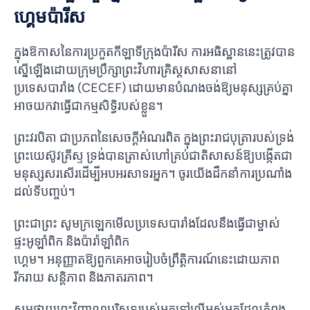
ហ្គេមប៉ារីស
ក្នុងឱកាសនៃការប្រកួតកីឡាទីក្រុងប៉ារីស ការអធិស្ឋាននេះត្រូវបាន
ស្នើឡើងដោយក្រុមប្រឹក្សាព្រះវិហារគ្រិស្តសាសនានៅ
ប្រទេសបារាំង (CECEF) ដោយមានបំណងចង់ឱ្យមនុស្សគ្រប់គ្នា
អាចយកវាធ្វើជាកម្មសិទ្ធិរបស់ខ្លួន។
ព្រះវរបិតា ជាប្រភពនៃសេចក្តីអំណរពិត ក្នុងព្រះរាជបុត្រារបស់ទ្រង់
ព្រះយេស៊ូវគ្រីស្ទ ទ្រង់បានត្រាស់ហៅគ្រប់ជាតិសាសន៍ឱ្យបង្កើតជា
មនុស្សសរសើរដើម្បីអបអរសាទរអ្នក។ ចូរយើងដឹកនាំការប្រណាំង
ដល់ទីបញ្ចប់។
ព្រះជាព្រះ សូមក្រឡេកមើលប្រទេសបារាំងដែលនឹងធ្វើជាម្ចាស់
ផ្ទះអូឡាំពិក និងប៉ារ៉ាឡាំពិក
ហ្គេម។ អនុញ្ញាតឱ្យពួកគេអាចរៀបចំព្រឹត្តិការណ៍នេះដោយភាព
រីករាយ សន្តិភាព និងភាតរភាព។
សូម​ថ្វាយ​ព្រះវិញ្ញាណ​បរិសុទ្ធ​របស់​អ្នក​ទៅ​លើ​អស់​អ្នក​ដែល​កំពុង​