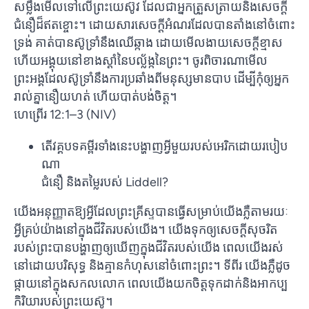
សម្លឹង​មើល​ទៅ​លើ​ព្រះយេស៊ូវ ដែល​ជា​អ្នក​ត្រួសត្រាយ​និង​សេចក្ដី​
ជំនឿ​ដ៏​ឥតខ្ចោះ។ ដោយ​សារ​សេចក្តី​អំណរ​ដែល​បាន​តាំង​នៅ​ចំពោះ​
ទ្រង់ គាត់​បាន​ស៊ូទ្រាំ​នឹង​ឈើ​ឆ្កាង ដោយ​មើលងាយ​សេចក្តី​ខ្មាស
ហើយ​អង្គុយ​នៅ​ខាង​ស្តាំ​នៃ​បល្ល័ង្ក​នៃ​ព្រះ។ ចូរ​ពិចារណា​មើល​
ព្រះអង្គ​ដែល​ស៊ូទ្រាំ​នឹង​ការ​ប្រឆាំង​ពី​មនុស្ស​មាន​បាប ដើម្បី​កុំ​ឲ្យ​អ្នក​
រាល់​គ្នា​នឿយ​ហត់ ហើយ​បាត់​បង់​ចិត្ត។
ហេព្រើរ 12:1–3 (NIV)
តើ​វគ្គ​បទ​គម្ពីរ​ទាំង​នេះ​បង្ហាញ​អ្វី​មួយ​របស់​អេរិក​ដោយ​របៀប​
ណា
ជំនឿ និង​តម្លៃ​របស់ Liddell?
យើងអនុញ្ញាតឱ្យអ្វីដែលព្រះគ្រីស្ទបានធ្វើសម្រាប់យើងភ្លឺតាមរយៈ
អ្វីគ្រប់យ៉ាងនៅក្នុងជីវិតរបស់យើង។ យើង​ទុក​ឲ្យ​សេចក្ដី​សុចរិត​
របស់​ព្រះ​បាន​បង្ហាញ​ឲ្យ​ឃើញ​ក្នុង​ជីវិត​របស់​យើង ពេល​យើង​រស់​
នៅ​ដោយ​បរិសុទ្ធ និង​គ្មាន​កំហុស​នៅ​ចំពោះ​ព្រះ។ ទីពីរ យើង​ភ្លឺ​ដូច​
ផ្កាយ​នៅ​ក្នុង​សកលលោក ពេល​យើង​យក​ចិត្ត​ទុក​ដាក់​និង​អាកប្ប
កិរិយា​របស់​ព្រះ​យេស៊ូ។