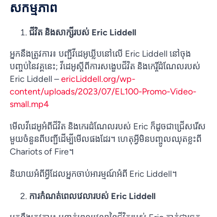
សកម្មភាព
ជីវិត និងសាក្សីរបស់ Eric Liddell
អ្នកនឹងត្រូវការ៖ បញ្ជីវីដេអូឃ្លីបនៅលើ Eric Liddell នៅចុង
បញ្ចប់នៃវគ្គនេះ; វីដេអូស្តីពីការសង្ខេបជីវិត និងកេរ្តិ៍ដំណែលរបស់
Eric Liddell –
ericLiddell.org/wp-
content/uploads/2023/07/EL100-Promo-Video-
small.mp4
មើលវីដេអូអំពីជីវិត និងកេរដំណែលរបស់ Eric ក៏ដូចជាជ្រើសរើស
មួយចំនួនពីបញ្ជីដើម្បីមើលផងដែរ។ ហេតុអ្វីមិនបញ្ចូលឈុតខ្លះពី
Chariots of Fire។
និយាយអំពីអ្វីដែលអ្នកចាប់អារម្មណ៍អំពី Eric Liddell។
ការកំណត់ពេលវេលារបស់ Eric Liddell