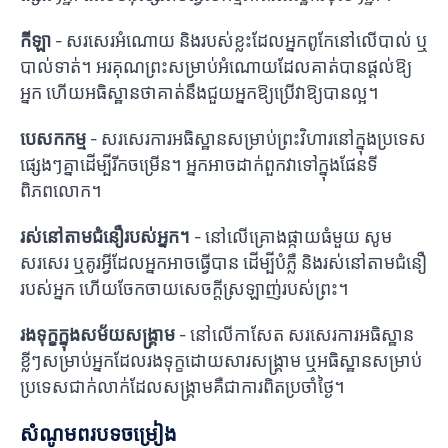
កីឡា
- សរសេរអំណោយ និងរបស់ខ្លះដែលអ្នកពូកែនៅលើបាល់ ឬ
បាល់ទាត់។ អរគុណព្រះសម្រាប់អំណោយដែលគាត់បានផ្តល់ឱ្យ
អ្នក ហើយអធិស្ឋានថាគាត់នឹងជួយអ្នកឱ្យប្រើវាឱ្យបានល្អ។
បេសកកម្ម
- សរសេរការអធិស្ឋានសម្រាប់ព្រះវិហារនៅក្នុងប្រទេស
ផ្សេងៗគ្នាដើម្បីរីកចម្រើន។ អ្នកអាចដាក់ពួកវាទៅក្នុងផែនទី
ពិភពលោក។
រស់នៅតាមជំនឿរបស់អ្នក។
- នៅលើគ្រោងផ្កាយធំមួយ សូម
សរសេរ ឬគូរអ្វីដែលអ្នកអាចធ្វើបាន ដើម្បីបំភ្លឺ និងរស់នៅតាមជំនឿ
របស់អ្នក ហើយចែកចាយសេចក្តីស្រឡាញ់របស់ព្រះ។
រងទុក្ខក្នុងសម័យសង្គ្រាម
- នៅលើកាសែត សរសេរការអធិស្ឋាន
ខ្លីៗសម្រាប់អ្នកដែលរងទុក្ខដោយសារសង្គ្រាម ឬអធិស្ឋានសម្រាប់
ប្រទេសជាក់លាក់ដែលសង្រ្គាមគឺជាការពិតប្រចាំថ្ងៃ។
សំណូមពរបទចម្រៀង