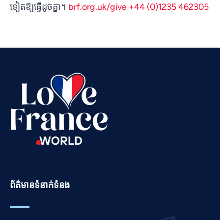
ទៀតឱ្យធ្វើដូចគ្នា។
brf.org.uk/give +44 (0)1235 462305
Vietnamese
Urdu
Thai
Telugu
Tamil
Swahili
Spanish
Russian
Romanian
Portuguese
Persian
ព័ត៌មានទំនាក់ទំនង
Pashto
Panjabi
Nepali