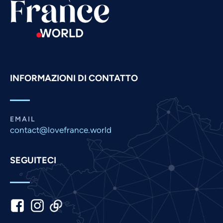
Russian
Romanian
Portuguese
Persian
Pashto
INFORMAZIONI DI CONTATTO
Panjabi
Nepali
Marathi
EMAIL
contact@lovefrance.world
Malay
Korean
SEGUITECI
Khmer
Kannada
Japanese
Indonesian