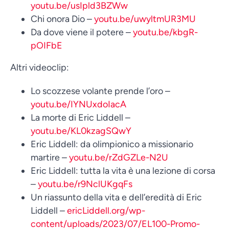
youtu.be/usIpld3BZWw
Chi onora Dio –
youtu.be/uwyltmUR3MU
Da dove viene il potere –
youtu.be/kbgR-
pOIFbE
Altri videoclip:
Lo scozzese volante prende l’oro –
youtu.be/IYNUxdoIacA
La morte di Eric Liddell –
youtu.be/KL0kzagSQwY
Eric Liddell: da olimpionico a missionario
martire –
youtu.be/rZdGZLe-N2U
Eric Liddell: tutta la vita è una lezione di corsa
–
youtu.be/r9NclUKgqFs
Un riassunto della vita e dell’eredità di Eric
Liddell –
ericLiddell.org/wp-
content/uploads/2023/07/EL100-Promo-