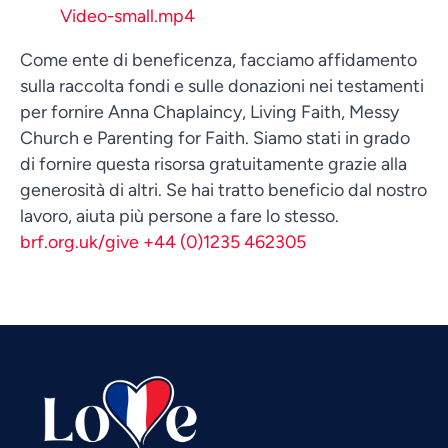
Video-small.mp4
Come ente di beneficenza, facciamo affidamento
sulla raccolta fondi e sulle donazioni nei testamenti
per fornire Anna Chaplaincy, Living Faith, Messy
Church e Parenting for Faith. Siamo stati in grado
di fornire questa risorsa gratuitamente grazie alla
generosità di altri. Se hai tratto beneficio dal nostro
lavoro, aiuta più persone a fare lo stesso.
Vietnamese
brf.org.uk/give +44 (0)1235 462305
Urdu
Thai
Telugu
Tamil
Swahili
Spanish